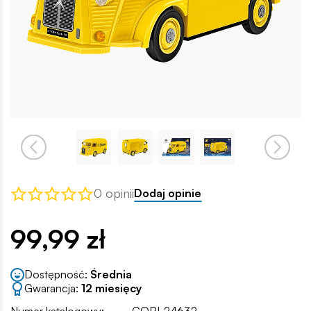
0 opinii
Dodaj opinie
99,99 zł
Dostępność:
Średnia
Gwarancja:
12 miesięcy
Numer katalogowy:
COBI-24632