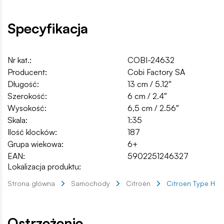
Specyfikacja
Nr kat.:
COBI-24632
Producent:
Cobi Factory SA
Długość:
13 cm / 5.12″
Szerokość:
6 cm / 2.4″
Wysokość:
6,5 cm / 2.56″
Skala:
1:35
Ilość klocków:
187
Grupa wiekowa:
6+
EAN:
5902251246327
Lokalizacja produktu:
Strona główna
Samochody
Citroën
Citroen Type H S
Ostrzeżenie