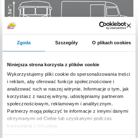
Zgoda
Szczegóły
O plikach cookies
187 szczegółowych elementów
- Każdy klocek został
Niniejsza strona korzysta z plików cookie
precyzyjnie zaprojektowany, by jak najwierniej oddać
Wykorzystujemy pliki cookie do spersonalizowania treści
charakter i wygląd prawdziwego samochodu serwisowego.
i reklam, aby oferować funkcje społecznościowe i
Niezależnie, czy jesteś młodym pasjonatem, czy dorosłym
analizować ruch w naszej witrynie. Informacje o tym, jak
kolekcjonerem – docenisz tę dbałość o każdy szczegół.
korzystasz z naszej witryny, udostępniamy partnerom
społecznościowym, reklamowym i analitycznym.
Partnerzy mogą połączyć te informacje z innymi danymi
otrzymanymi od Ciebie lub uzyskanymi podczas
korzystania z ich usług.