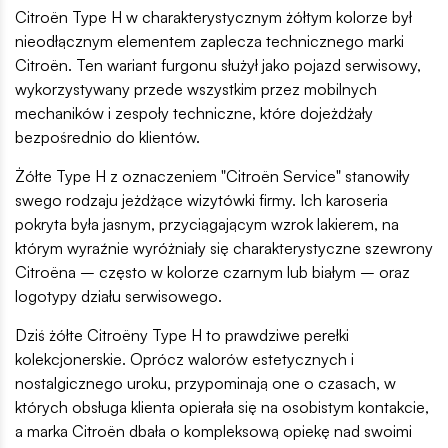
Citroën Type H w charakterystycznym żółtym kolorze był
nieodłącznym elementem zaplecza technicznego marki
Citroën. Ten wariant furgonu służył jako pojazd serwisowy,
wykorzystywany przede wszystkim przez mobilnych
mechaników i zespoły techniczne, które dojeżdżały
bezpośrednio do klientów.
Żółte Type H z oznaczeniem "Citroën Service" stanowiły
swego rodzaju jeżdżące wizytówki firmy. Ich karoseria
pokryta była jasnym, przyciągającym wzrok lakierem, na
którym wyraźnie wyróżniały się charakterystyczne szewrony
Citroëna – często w kolorze czarnym lub białym – oraz
logotypy działu serwisowego.
Dziś żółte Citroëny Type H to prawdziwe perełki
kolekcjonerskie. Oprócz walorów estetycznych i
nostalgicznego uroku, przypominają one o czasach, w
których obsługa klienta opierała się na osobistym kontakcie,
a marka Citroën dbała o kompleksową opiekę nad swoimi