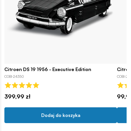
Citroen DS 19 1956 - Executive Edition
Citro
COBI-24350
COBI-24
399,99 zł
99,9
Dodaj do koszyka