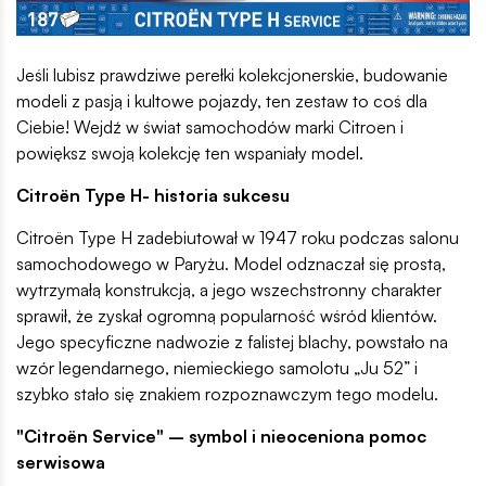
Jeśli lubisz prawdziwe perełki kolekcjonerskie, budowanie
modeli z pasją i kultowe pojazdy, ten zestaw to coś dla
Ciebie! Wejdź w świat samochodów marki Citroen i
powiększ swoją kolekcję ten wspaniały model.
Citroën Type H- historia sukcesu
Citroën Type H zadebiutował w 1947 roku podczas salonu
samochodowego w Paryżu. Model odznaczał się prostą,
wytrzymałą konstrukcją, a jego wszechstronny charakter
sprawił, że zyskał ogromną popularność wśród klientów.
Jego specyficzne nadwozie z falistej blachy, powstało na
wzór legendarnego, niemieckiego samolotu „Ju 52” i
szybko stało się znakiem rozpoznawczym tego modelu.
"Citroën Service" – symbol i nieoceniona pomoc
serwisowa