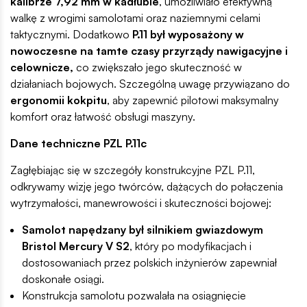
kalibrze 7,92 mm w kadłubie
, umożliwiało efektywną
walkę z wrogimi samolotami oraz naziemnymi celami
taktycznymi. Dodatkowo
P.11 był wyposażony w
nowoczesne na tamte czasy przyrządy nawigacyjne i
celownicze,
co zwiększało jego skuteczność w
działaniach bojowych. Szczególną uwagę przywiązano do
ergonomii kokpitu
, aby zapewnić pilotowi maksymalny
komfort oraz łatwość obsługi maszyny.
Dane techniczne PZL P.11c
Zagłębiając się w szczegóły konstrukcyjne PZL P.11,
odkrywamy wizję jego twórców, dążących do połączenia
wytrzymałości, manewrowości i skuteczności bojowej:
Samolot napędzany był silnikiem gwiazdowym
Bristol Mercury V S2
, który po modyfikacjach i
dostosowaniach przez polskich inżynierów zapewniał
doskonałe osiągi.
Konstrukcja samolotu pozwalała na osiągnięcie