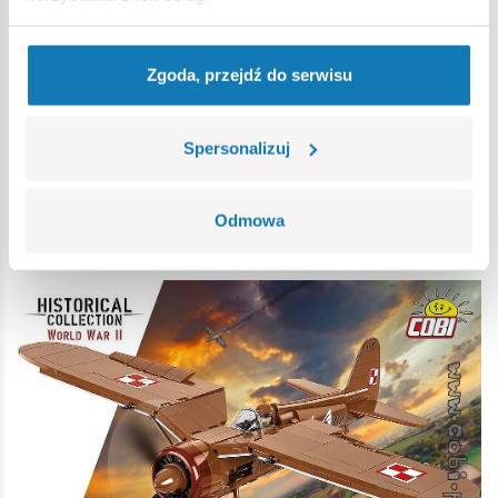
poprawę osiągów czy zwiększenie trwałości maszyny. P.11c,
najbardziej rozpowszechniona wersja, otrzymała
mocniejszy silnik i dodatkowe uzbrojenie, co znacznie
Zgoda, przejdź do serwisu
podniosło jej wartość bojową. Model P.11f, choć stanowił
próbę dostosowania konstrukcji do rosnących standardów
technologicznych, nie wszedł do szerokiej produkcji z
Spersonalizuj
powodu wybuchu wojny. Jednak
każda z wersji P.11
wnosiła cenny wkład w rozwój technologii lotniczej i
Odmowa
taktyki powietrznej
, podkreślając innowacyjność polskich
konstruktorów.