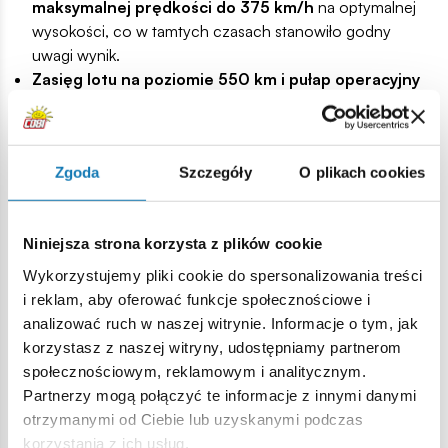
maksymalnej prędkości do 375 km/h
na optymalnej
wysokości, co w tamtych czasach stanowiło godny
uwagi wynik.
Zasięg lotu na poziomie 550 km i pułap operacyjny
sięgający 8500 metrów
umożliwiały prowadzenie
długotrwałych operacji powietrznych z dala od bazy.
Konstrukcja skrzydeł, zaprojektowana przez
Zgoda
Szczegóły
O plikach cookies
Puławskiego
, nie tylko nadawała P.11 charakterystyczny
wygląd, ale również
zapewniała wyjątkową
zwrotność
, która często zaskakiwała przeciwników w
Niniejsza strona korzysta z plików cookie
powietrznym pojedynku.
Ewolucja i modele
Wykorzystujemy pliki cookie do spersonalizowania treści
i reklam, aby oferować funkcje społecznościowe i
Ewolucja samolotu PZL P.11 była odpowiedzią na
analizować ruch w naszej witrynie. Informacje o tym, jak
zmieniające się warunki i wymagania taktyczne.
Od wersji
korzystasz z naszej witryny, udostępniamy partnerom
P.11a, przez P.11c, aż po P.11f
, każda kolejna odsłona wnosiła
społecznościowym, reklamowym i analitycznym.
istotne usprawnienia i udoskonalenia.
Różnice między
Partnerzy mogą połączyć te informacje z innymi danymi
modelami dotyczyły głównie mocy silnika, uzbrojenia,
otrzymanymi od Ciebie lub uzyskanymi podczas
a także detali konstrukcyjnych
mających na celu
korzystania z ich usług.