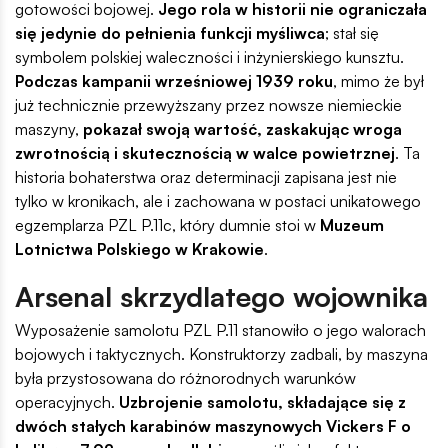
gotowości bojowej.
Jego rola w historii nie ograniczała
się jedynie do pełnienia funkcji myśliwca
; stał się
symbolem polskiej waleczności i inżynierskiego kunsztu.
Podczas kampanii wrześniowej 1939 roku
, mimo że był
już technicznie przewyższany przez nowsze niemieckie
maszyny,
pokazał swoją wartość, zaskakując wroga
zwrotnością i skutecznością w walce powietrznej
. Ta
historia bohaterstwa oraz determinacji zapisana jest nie
tylko w kronikach, ale i zachowana w postaci unikatowego
egzemplarza PZL P.11c, który dumnie stoi w
Muzeum
Lotnictwa Polskiego w Krakowie
.
Arsenal skrzydlatego wojownika
Wyposażenie samolotu PZL P.11 stanowiło o jego walorach
bojowych i taktycznych. Konstruktorzy zadbali, by maszyna
była przystosowana do różnorodnych warunków
operacyjnych.
Uzbrojenie samolotu, składające się z
dwóch stałych karabinów maszynowych Vickers F o