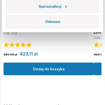
Spersonalizuj
Odmowa
Dornier Do 17Z-2
Panze
Limit
COBI-5754
COBI-26
423,11 zł
459,90 zł
469,99 
Dodaj do koszyka