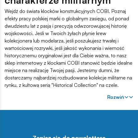
charakterze militarnym
Wejdź do świata klocków konstrukcyjnych COBI. Poznaj
efekty pracy polskiej marki o globalnym zasięgu, od ponad
dwudziestu lat z pasją i precyzją odwzorowującej historię
wojskowości. Jeśli w Twoich żyłach płynie krew
kolekcjonera lub modelarza, jeśli poszukujesz trwałej i
wartościowej rozrywki, jeśli jakość wykonania i wierność
historycznemu oryginałowi jest dla Ciebie ważna, to nasz
sklep internetowy z klockami COBI stanowić będzie idealne
miejsce na realizację Twojej pasji. Jesteśmy dumni, że
dostarczamy najbardziej rozbudowane kolekcje militarne na
rynku, z kultową serią "Historical Collection" na czele.
Rozwiń
Zapisz się do newslettera