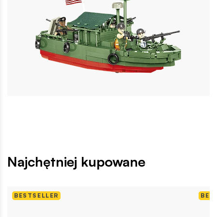
Najchętniej kupowane
BESTSELLER
BES