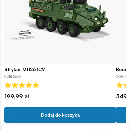
Stryker M1126 ICV
Boein
COBI-2635
COBI-57
199,99 zł
349,
Dodaj do koszyka