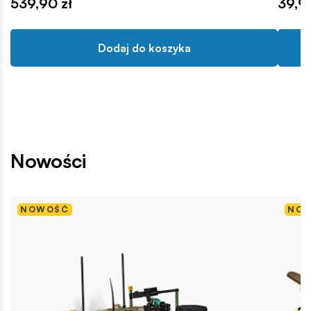
539,90 zł
39,99
Dodaj do koszyka
Nowości
NOWOŚĆ
NO