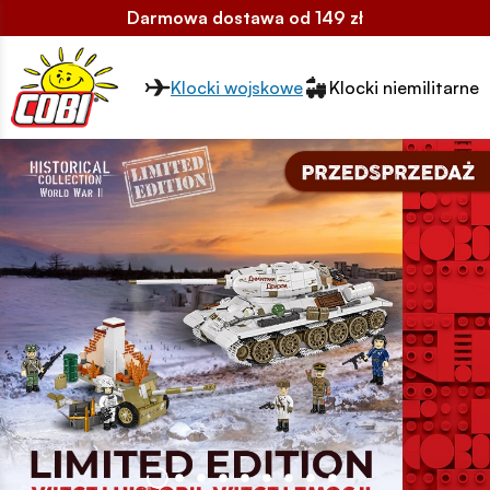
Darmowa dostawa od 149 zł
Przełącznik segmentów2
Klocki wojskowe
Klocki niemilitarne
Slider strona główna full-width