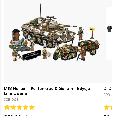
M18 Hellcat - Kettenkrad & Goliath - Edycja
D-Day
Limitowana
COBI-2
COBI-2678