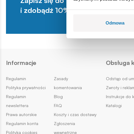
Zapisz się do newslettera
i zdobądź 10% na pierwsze zakup
Odmowa
Informacje
Obsługa k
Regulamin
Zasady
Odstąp od u
Polityka prywatności
komentowania
Zwroty i rekla
Regulamin
Blog
Instrukcje do 
newslettera
FAQ
Katalogi
Prawa autorskie
Koszty i czas dostawy
Regulamin konta
Zgłoszenia
Polityka cookies
wewnętrzne