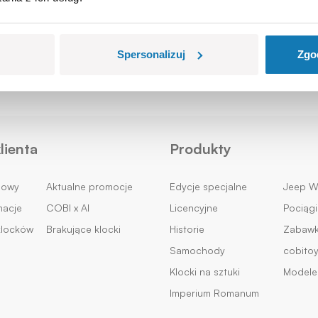
y!
Spersonalizuj
Zgo
lienta
Produkty
mowy
Aktualne promocje
Edycje specjalne
Jeep Wi
macje
COBI x AI
Licencyjne
Pociągi
klocków
Brakujące klocki
Historie
Zabawki
Samochody
cobito
Klocki na sztuki
Modele 
Imperium Romanum