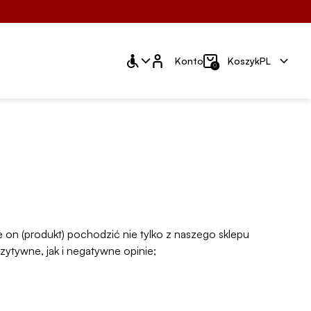
Konto
Konto
Koszyk
PL
0
 on (produkt) pochodzić nie tylko z naszego sklepu
ytywne, jak i negatywne opinie;