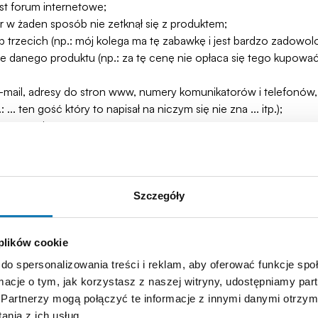
est forum internetowe;
r w żaden sposób nie zetknął się z produktem;
rzecich (np.: mój kolega ma tę zabawkę i jest bardzo zadowolo
danego produktu (np.: za tę cenę nie opłaca się tego kupować)
mail, adresy do stron www, numery komunikatorów i telefonów, i
 ten gość który to napisał na niczym się nie zna ... itp.);
aryzmy itp.;
roduktów, prosimy kierować bezpośrednio na adres e-mail obsług
arzy dotyczących nie tylko produktów, ale również tych, które 
Szczegóły
 plików cookie
do spersonalizowania treści i reklam, aby oferować funkcje sp
ormacje o tym, jak korzystasz z naszej witryny, udostępniamy p
Partnerzy mogą połączyć te informacje z innymi danymi otrzym
Zapisz się
nia z ich usług.