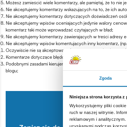
Możesz zamieścić wiele komentarzy, ale pamiętaj, że to nie j
Nie akceptujemy komentarzy wskazujących na to, że ich auto
Nie akceptujemy komentarzy dotyczących doświadczeń osób t
Nie akceptujemy wpisów oceniających jedynie walory cenowe 
komentarz taki może wprowadzać czytających w błąd;
Nie akceptujemy komentarzy zawierających w treści adresy e-
Nie akceptujemy wpisów komentujących inny komentarz, (np.: ...
Oczywiście nie są akceptowane komentarze zawierające wulg
Komentarze dotyczące błędów w specyfikacji lub w opisach p
Podobnymi zasadami kierujemy się przy zatwierdzaniu koment
blogu;
Zgoda
Niniejsza strona korzysta z
Wykorzystujemy pliki cookie 
ruch w naszej witrynie. Inf
reklamowym i analitycznym. 
uzyskanymi podczas korzysta