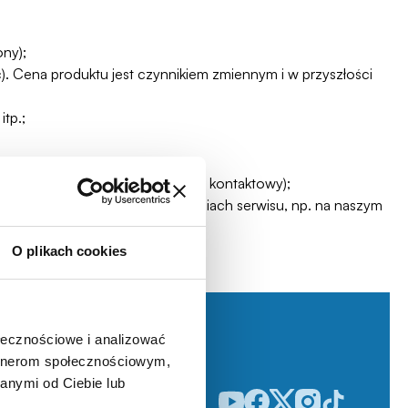
ny);
. Cena produktu jest czynnikiem zmiennym i w przyszłości
tp.;
i technicznej sklepu (formularz kontaktowy);
mogą się pojawić w innych częściach serwisu, np. na naszym
O plikach cookies
ołecznościowe i analizować
artnerom społecznościowym,
anymi od Ciebie lub
Odwiedź nasz profil w serwisie
Odwiedź nasz profil w serw
Odwiedź nasz profil w 
Odwiedź nasz profi
Odwiedź nasz p