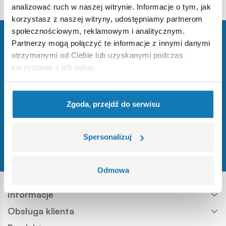
analizować ruch w naszej witrynie. Informacje o tym, jak
numerem KRS
0000025310, NIP:
korzystasz z naszej witryny, udostępniamy partnerom
9521783570, będąca
społecznościowym, reklamowym i analitycznym.
organizatorem Promocji
„Drugi taniej”. Promocja -
Zapisz się do newslettera
Partnerzy mogą połączyć te informacje z innymi danymi
akcja promocyjna pod
otrzymanymi od Ciebie lub uzyskanymi podczas
nazwą Kolejny taniej,...
i zdobądź 10% na pierwsze zakupy!
korzystania z ich usług.
Zapisz się
Zgoda, przejdź do serwisu
Spersonalizuj
Śledź nas
Odwiedź nasz profil w serwisie You
Odwiedź nasz profil w serwisie 
Odwiedź nasz profil w serwis
Odwiedź nasz profil w se
Odwiedź nasz profil w
Odmowa
Informacje
Obsługa klienta