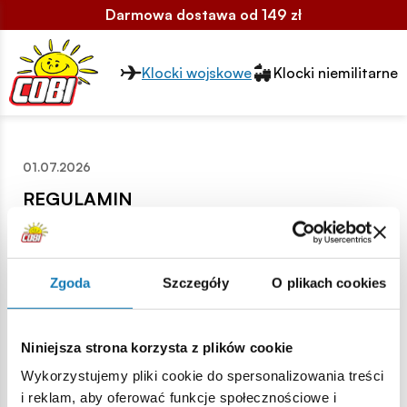
Darmowa dostawa od 149 zł
Przełącznik segmentów2
Klocki wojskowe
Klocki niemilitarne
01.07.2026
REGULAMIN
PROMOCJI
KOLEJNY TANIEJ
REGULAMIN PROMOCJI
Zgoda
Szczegóły
O plikach cookies
Kolejny taniej Na potrzeby
niniejszego Regulaminu
przyjmuje się następujące
znaczenia użytych pojęć:
Organizator - spółka COBI
Niniejsza strona korzysta z plików cookie
S.A. z siedzibą w Warszawie
Wykorzystujemy pliki cookie do spersonalizowania treści
(04-709), ul. Jaskrów 11,
wpisana do Krajowego
i reklam, aby oferować funkcje społecznościowe i
Strona główna
Aktualne promocje
Rejestru Sądowego pod