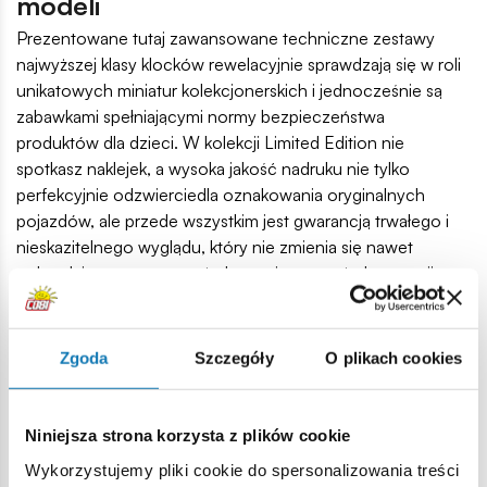
modeli
Prezentowane tutaj zawansowane techniczne zestawy
najwyższej klasy klocków rewelacyjnie sprawdzają się w roli
unikatowych miniatur kolekcjonerskich i jednocześnie są
zabawkami spełniającymi normy bezpieczeństwa
produktów dla dzieci. W kolekcji Limited Edition nie
spotkasz naklejek, a wysoka jakość nadruku nie tylko
perfekcyjnie odzwierciedla oznakowania oryginalnych
pojazdów, ale przede wszystkim jest gwarancją trwałego i
nieskazitelnego wyglądu, który nie zmienia się nawet
wskutek intensywnego użytkowania, czy też ekspozycji na
promienie słoneczne.
Klocki konstrukcyjne COBI – wybór
Zgoda
Szczegóły
O plikach cookies
na lata
Klocki limitowane od COBI nawiązujące m.in. do historii
Niniejsza strona korzysta z plików cookie
motoryzacji, lotnictwa i marynarki wojennej to
Wykorzystujemy pliki cookie do spersonalizowania treści
pierwszorzędna propozycja wartościowego upominku dla