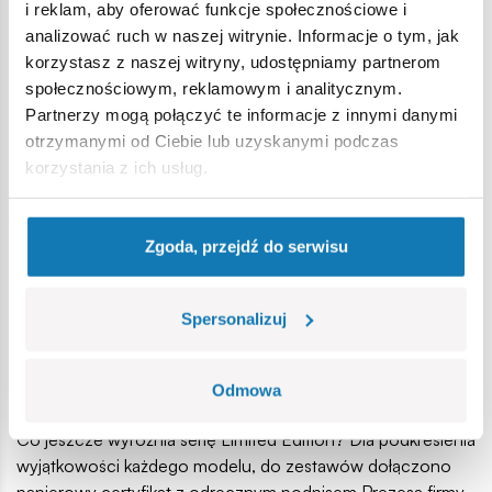
i reklam, aby oferować funkcje społecznościowe i
dzieci. Konstruowane pojazdy mogą stanowić doskonałe
analizować ruch w naszej witrynie. Informacje o tym, jak
rekwizyty podczas nauki, które jednocześnie rozwijają
korzystasz z naszej witryny, udostępniamy partnerom
zdolności manualne i wyobraźnię, ćwiczą cierpliwość i
społecznościowym, reklamowym i analitycznym.
spostrzegawczość.
Partnerzy mogą połączyć te informacje z innymi danymi
Klocki COBI z edycji limitowanej to
otrzymanymi od Ciebie lub uzyskanymi podczas
korzystania z ich usług.
rozrywka dla wielu pokoleń
Nie bez powodu uważa się, iż kupowanie własnym
pociechom klocków, to tak naprawdę spełnianie swoich
Zgoda, przejdź do serwisu
dziecięcych marzeń! Dzięki zestawom Limited Edition nikt
nie posądzi Cię o infantylizm!
Spersonalizuj
Limited Edition to niebywale cenne zestawy, których
wartość jest wręcz trudna do oszacowania. Poza oczywistą
renomą produktów COBI, w limitowanej edycji wielu
Odmowa
miłośników kolekcjonerstwa odnajdzie prawdziwe perełki!
Co jeszcze wyróżnia serię Limited Edition? Dla podkreślenia
wyjątkowości każdego modelu, do zestawów dołączono