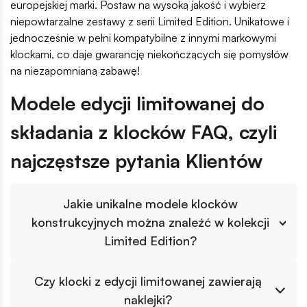
europejskiej marki. Postaw na wysoką jakość i wybierz
niepowtarzalne zestawy z serii Limited Edition. Unikatowe i
jednocześnie w pełni kompatybilne z innymi markowymi
klockami, co daje gwarancję niekończących się pomysłów
na niezapomnianą zabawę!
Modele edycji limitowanej do
składania z klocków FAQ, czyli
najczęstsze pytania Klientów
Jakie unikalne modele klocków
konstrukcyjnych można znaleźć w kolekcji
Limited Edition?
Kolekcja klocków Limited Edition to prawdziwa gratka
Czy klocki z edycji limitowanej zawierają
dla kolekcjonerów poszukujących unikalnych i
naklejki?
historycznych modeli konstrukcyjnych. Wśród