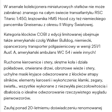
W arsenale kolekcjonera miniaturowych statków nie może
zabraknąć znanego na całym świecie transatlantyku RSC
Titanic 1:450, krążownika HMS Hood czy też niemieckiego
pancernika Gneisenau z okresu II Wojny Światowej.
Kategoria klocków COBI z edycji limitowanej obejmuje
także amerykański czołg Walker Bulldog, niemiecki,
opancerzony transporter półgąsienicowy w wersji 251/1
Ausf. A, amerykański ambulans WC 54 i wiele innych!
Ruchome kierownice i stery, skrętne koła i działa
pokładowe, otwierane drzwi, obrotowe wieże i stery,
uchylne maski kryjące odwzorowane z klocków atrapy
silników, elementy karoserii i wykończenia: klamki, zegary,
światła… wszystkie wykonane z niezwykłą pieczołowitością i
dbałością o idealne odwzorowanie rzeczywistego wyglądu
pierwowzorów.
Zaufaj ponad 20-letniemu doświadczeniu renomowanej