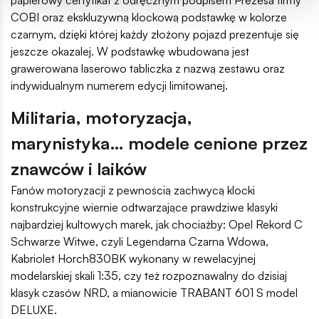
papierowy certyfikat z odręcznym podpisem Prezesa firmy
COBI oraz ekskluzywną klockową podstawkę w kolorze
czarnym, dzięki której każdy złożony pojazd prezentuje się
jeszcze okazalej. W podstawkę wbudowana jest
grawerowana laserowo tabliczka z nazwą zestawu oraz
indywidualnym numerem edycji limitowanej.
Militaria, motoryzacja,
marynistyka… modele cenione przez
znawców i laików
Fanów motoryzacji z pewnością zachwycą klocki
konstrukcyjne wiernie odtwarzające prawdziwe klasyki
najbardziej kultowych marek, jak chociażby: Opel Rekord C
Schwarze Witwe, czyli Legendarna Czarna Wdowa,
Kabriolet Horch830BK wykonany w rewelacyjnej
modelarskiej skali 1:35, czy też rozpoznawalny do dzisiaj
klasyk czasów NRD, a mianowicie TRABANT 601 S model
DELUXE.