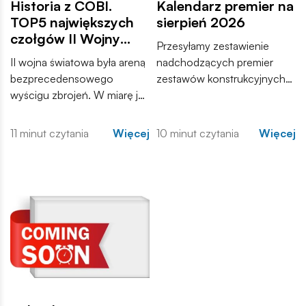
Historia z COBI.
Kalendarz premier na
TOP5 największych
sierpień 2026
czołgów II Wojny
Przesyłamy zestawienie
Światowej
II wojna światowa była areną
nadchodzących premier
bezprecedensowego
zestawów konstrukcyjnych
wyścigu zbrojeń. W miarę jak
COBI. Wśród nowości
konflikt przybierał na sile,
znajdują się zarówno
inżynierowie po obu
kontynuacje popularnych
11 minut czytania
Więcej
10 minut czytania
Więcej
stronach frontu dążyli do
serii, jak i zupełnie nowe
stworzenia maszyn, które
modele, które trafią do
zdominują pole walki.
sprzedaży w najbliższych
tygodniach. Zachęcamy do
zapoznania się z pełną listą i
materiałami produktowymi.