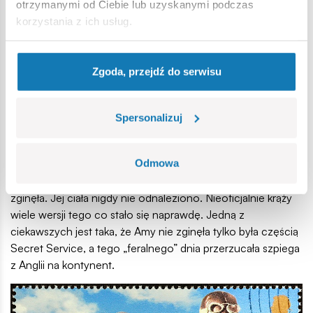
naprawione i uszkodzone samoloty wojskowe między
otrzymanymi od Ciebie lub uzyskanymi podczas
fabrykami, zakładami montażowymi, transatlantyckimi
korzystania z ich usług.
punktami dostaw, złomami oraz dywizjonami i służbami
lotniskowymi.
Zgoda, przejdź do serwisu
5 stycznia 1941 roku Amy leciała samolotem Airspeed
Oxford z Blackpool do RAF Kidlington niedaleko Oksfordu.
Pogoda okazała się na tyle niedobra, że Amy najwyraźniej
Spersonalizuj
zawróciła i poleciała w stronę Londynu. Oficjalna historia
głosi, że ​​była zdezorientowana z powodu mgły, a w
samolocie skończyło się paliwo, więc wyskoczyła na
Odmowa
spadochronie, a samolot wpadł do ujścia Tamizy. Amy
zginęła. Jej ciała nigdy nie odnaleziono. Nieoficjalnie krąży
wiele wersji tego co stało się naprawdę. Jedną z
ciekawszych jest taka, że Amy nie zginęła tylko była częścią
Secret Service, a tego „feralnego” dnia przerzucała szpiega
z Anglii na kontynent.