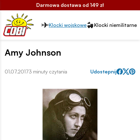
Darmowa dostawa od 149 zł
Przełącznik segmentów2
Klocki wojskowe
Klocki niemilitarne
Amy Johnson
01.07.2017
3 minuty czytania
Udostepnij