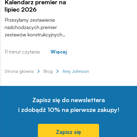
Kalendarz premier na
lipiec 2026
Przesyłamy zestawienie
nadchodzących premier
zestawów konstrukcyjnych
COBI. Wśród nowości
znajdują się zarówno
11 minut czytania
Więcej
kontynuacje popularnych
serii, jak i zupełnie nowe
modele, które trafią do
Strona główna
Blog
Amy Johnson
sprzedaży w najbliższych
tygodniach. Zachęcamy do
zapoznania się z pełną listą i
Zapisz się do newslettera
materiałami produktowymi.
i zdobądź 10% na pierwsze zakupy!
Zapisz się