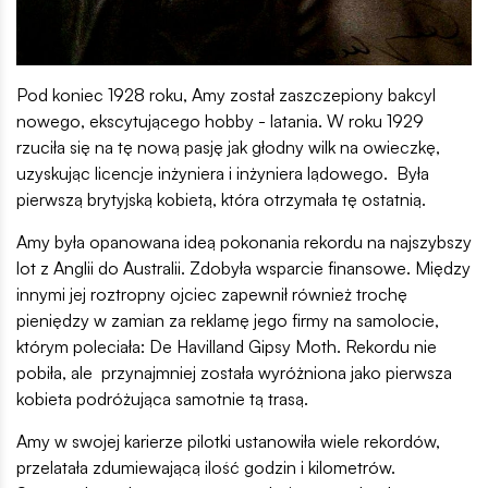
Pod koniec 1928 roku, Amy został zaszczepiony bakcyl
nowego, ekscytującego hobby - latania. W roku 1929
rzuciła się na tę nową pasję jak głodny wilk na owieczkę,
uzyskując licencje inżyniera i inżyniera lądowego. Była
pierwszą brytyjską kobietą, która otrzymała tę ostatnią.
Amy była opanowana ideą pokonania rekordu na najszybszy
lot z Anglii do Australii. Zdobyła wsparcie finansowe. Między
innymi jej roztropny ojciec zapewnił również trochę
pieniędzy w zamian za reklamę jego firmy na samolocie,
którym poleciała: De Havilland Gipsy Moth. Rekordu nie
pobiła, ale przynajmniej została wyróżniona jako pierwsza
kobieta podróżująca samotnie tą trasą.
Amy w swojej karierze pilotki ustanowiła wiele rekordów,
przelatała zdumiewającą ilość godzin i kilometrów.