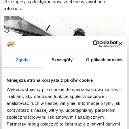
Szczegóły są dostępne powszechnie w zasobach
internetu.
Zgoda
Szczegóły
O plikach cookies
Niniejsza strona korzysta z plików cookie
Wykorzystujemy pliki cookie do spersonalizowania treści
i reklam, aby oferować funkcje społecznościowe i
analizować ruch w naszej witrynie. Informacje o tym, jak
Gdy nadeszła wojna, Amy natychmiast przystąpiła do
korzystasz z naszej witryny, udostępniamy partnerom
kobiecej jednostki transportowej Air Transport Auxiliary. ATA
społecznościowym, reklamowym i analitycznym.
była organizacją cywilną, która transportowała nowe,
Partnerzy mogą połączyć te informacje z innymi danymi