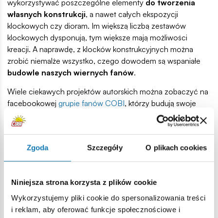
wykorzystywać poszczególne elementy
do tworzenia
własnych konstrukcji
, a nawet całych ekspozycji
klockowych czy dioram. Im większą liczbą zestawów
klockowych dysponują, tym większe mają możliwości
kreacji. A naprawdę, z klocków konstrukcyjnych można
zrobić niemalże wszystko, czego dowodem są wspaniałe
budowle naszych wiernych fanów
.
Wiele ciekawych projektów autorskich można zobaczyć na
facebookowej
grupie fanów COBI
, którzy budują swoje
własne
futurystyczne pojazdy bojowe
, wprowadzają
modyfikacje do istniejących konstrukcji i tworzą wiele
innych ciekawych budowli. Udowadniając tym samym, że
Zgoda
Szczegóły
O plikach cookies
jedynym ograniczeniem dla pasjonatów klocków jest tak
naprawdę tylko wyobraźnia.
Produkcja klocków COBI
Niniejsza strona korzysta z plików cookie
Wykorzystujemy pliki cookie do spersonalizowania treści
Klocki COBI
, podobnie jak klocki innych znanych marek, z
i reklam, aby oferować funkcje społecznościowe i
którymi są kompatybilne, produkowane są ze specjalnych