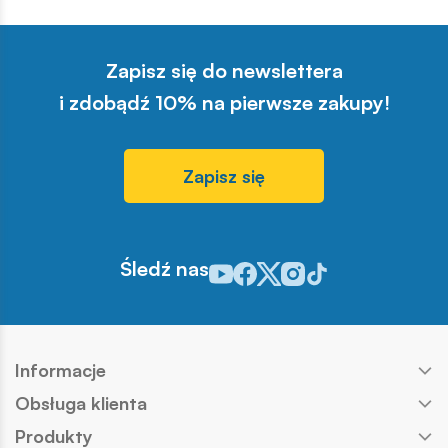
sprzedaży w najbliższych
tygodniach. Zachęcamy do
zapoznania się z pełną listą i
Zapisz się do newslettera
materiałami produktowymi.
i zdobądź 10% na pierwsze zakupy!
Zapisz się
Śledź nas
Odwiedź nasz profil w serwisie You
Odwiedź nasz profil w serwisie 
Odwiedź nasz profil w serwis
Odwiedź nasz profil w se
Odwiedź nasz profil w
Informacje
Obsługa klienta
Produkty