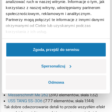
analizować ruch w naszej witrynie. Informacje o tym, jak
form. To właśnie one gwarantują pełne dopasowanie. Przy
korzystasz z naszej witryny, udostępniamy partnerom
czym klocki dzieli się na te klasyczne oraz te, które są
społecznościowym, reklamowym i analitycznym.
charakterystyczne dla danego modelu.
Partnerzy mogą połączyć te informacje z innymi danymi
Warto tutaj zaznaczyć, że COBI znane jest przede
otrzymanymi od Ciebie lub uzyskanymi podczas
wszystkim ze swoich kolekcji historycznych i militarnych
korzystania z ich usług.
oraz
licznych modeli klockowych
, które idealnie
odwzorowują istniejące w rzeczywistości pojazdy, łodzie
czy samoloty. Doskonałym tego przykładem są takie
Zgoda, przejdź do serwisu
zestawy jak:
Średnie działo samobieżne SI-100
(655 elementów, skala
Spersonalizuj
1:28)
Panzer IV
(559 elementów, skala 1:29)
Odmowa
F-16 Fighting Falcon POLAND
(415 elementów, skala
1:48)
Messerschmitt Me 262
(390 elementów, skala 1:32)
USS TANG SS-306
(777 elementów, skala 1:144)
Tak dobre odwzorowanie detali to przede wszystkim efekt