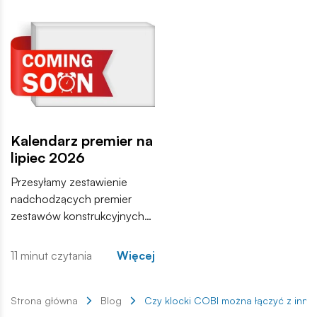
zdominują pole walki.
sprzedaży w najbliższych
tygodniach. Zachęcamy do
zapoznania się z pełną listą i
materiałami produktowymi.
Kalendarz premier na
lipiec 2026
Przesyłamy zestawienie
nadchodzących premier
zestawów konstrukcyjnych
COBI. Wśród nowości
znajdują się zarówno
11 minut czytania
Więcej
kontynuacje popularnych
serii, jak i zupełnie nowe
modele, które trafią do
Strona główna
Blog
Czy klocki COBI można łączyć z inny