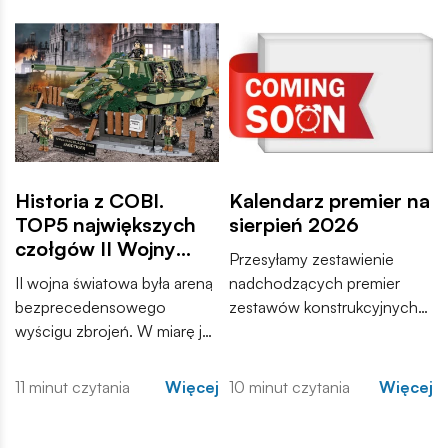
Historia z COBI.
Kalendarz premier na
TOP5 największych
sierpień 2026
czołgów II Wojny
Przesyłamy zestawienie
Światowej
II wojna światowa była areną
nadchodzących premier
bezprecedensowego
zestawów konstrukcyjnych
wyścigu zbrojeń. W miarę jak
COBI. Wśród nowości
konflikt przybierał na sile,
znajdują się zarówno
inżynierowie po obu
kontynuacje popularnych
11 minut czytania
Więcej
10 minut czytania
Więcej
stronach frontu dążyli do
serii, jak i zupełnie nowe
stworzenia maszyn, które
modele, które trafią do