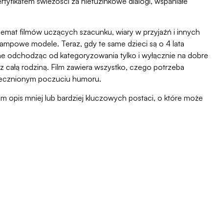
yfikatem świeżości za nietuzinkowe dialogi, wspaniałe
hemat filmów uczących szacunku, wiary w przyjaźń i innych
tampowe modele. Teraz, gdy te same dzieci są o 4 lata
ne odchodząc od kategoryzowania tylko i wyłącznie na dobre
 z całą rodziną. Film zawiera wszystko, czego potrzeba
rzecznionym poczuciu humoru.
ałam opis mniej lub bardziej kluczowych postaci, o które może