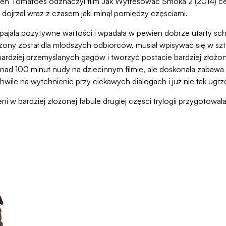
ten Tomatoes odznaczył film Jak Wytresować Smoka 2 (2014) cert
n dojrzał wraz z czasem jaki minął pomiędzy częściami.
wpajała pozytywne wartości i wpadała w pewien dobrze utarty sc
rzony został dla młodszych odbiorców, musiał wpisywać się w sz
ardziej przemyślanych gagów i tworzyć postacie bardziej złożo
ponad 100 minut nudy na dziecinnym filmie, ale doskonała zabawa
wile na wytchnienie przy ciekawych dialogach i już nie tak ug
ieni w bardziej złożonej fabule drugiej części trylogii przygotow