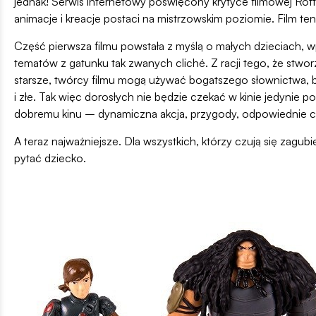
jednak! Serwis internetowy poświęcony krytyce filmowej Rot
animacje i kreacje postaci na mistrzowskim poziomie. Film te
Część pierwsza filmu powstała z myślą o małych dzieciach, 
tematów z gatunku tak zwanych cliché. Z racji tego, że stwo
starsze, twórcy filmu mogą używać bogatszego słownictwa, b
i złe. Tak więc dorosłych nie będzie czekać w kinie jedynie 
dobremu kinu – dynamiczna akcja, przygody, odpowiednie ch
A teraz najważniejsze. Dla wszystkich, którzy czują się zagub
pytać dziecko.