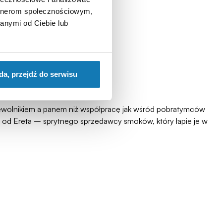
artnerom społecznościowym,
anymi od Ciebie lub
da, przejdź do serwisu
niewolnikiem a panem niż współpracę jak wśród pobratymców
 od Ereta – sprytnego sprzedawcy smoków, który łapie je w