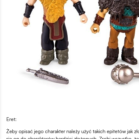
Eret:
Żeby opisać jego charakter należy użyć takich epitetów jak zł
się on do charakterów bardziej złożonych. Zrobi wszystko, że