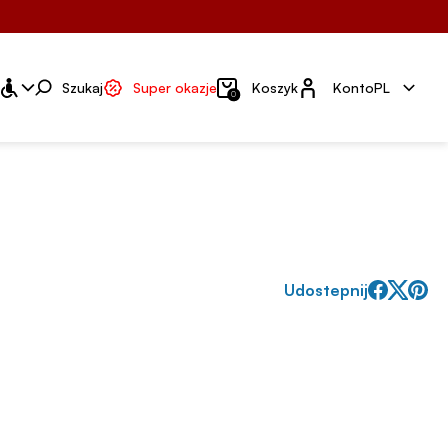
Konto
Szukaj
Super okazje
Koszyk
Konto
PL
0
Udostepnij