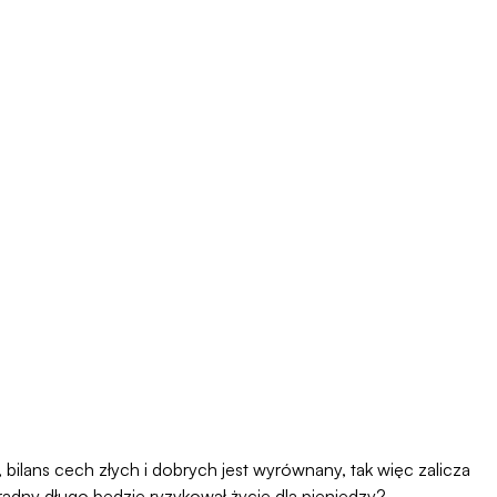
 bilans cech złych i dobrych jest wyrównany, tak więc zalicza
aradny długo będzie ryzykował życie dla pieniędzy?