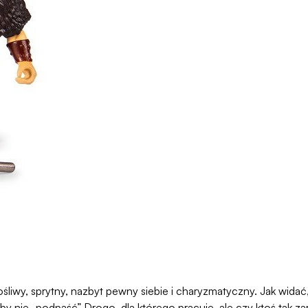
ośliwy, sprytny, nazbyt pewny siebie i charyzmatyczny. Jak widać,
by nie „podpaść” Drogo, dla którego pracuje, ale czy ktoś tak z