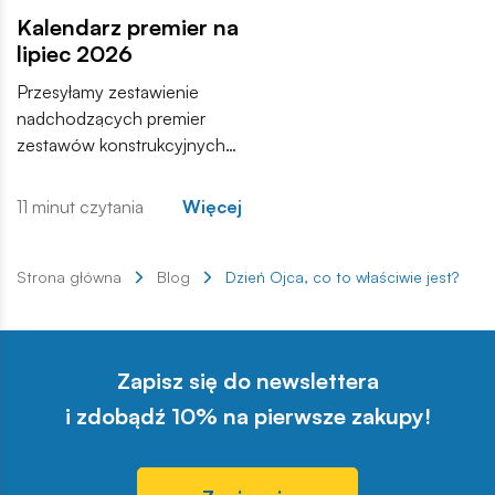
Kalendarz premier na
lipiec 2026
Przesyłamy zestawienie
nadchodzących premier
zestawów konstrukcyjnych
COBI. Wśród nowości
znajdują się zarówno
11 minut czytania
Więcej
kontynuacje popularnych
serii, jak i zupełnie nowe
modele, które trafią do
Strona główna
Blog
Dzień Ojca, co to właściwie jest?
sprzedaży w najbliższych
tygodniach. Zachęcamy do
zapoznania się z pełną listą i
Zapisz się do newslettera
materiałami produktowymi.
i zdobądź 10% na pierwsze zakupy!