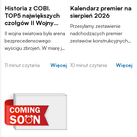
Historia z COBI.
Kalendarz premier na
TOP5 największych
sierpień 2026
czołgów II Wojny
Przesyłamy zestawienie
Światowej
II wojna światowa była areną
nadchodzących premier
bezprecedensowego
zestawów konstrukcyjnych
wyścigu zbrojeń. W miarę jak
COBI. Wśród nowości
konflikt przybierał na sile,
znajdują się zarówno
inżynierowie po obu
kontynuacje popularnych
11 minut czytania
Więcej
10 minut czytania
Więcej
stronach frontu dążyli do
serii, jak i zupełnie nowe
stworzenia maszyn, które
modele, które trafią do
zdominują pole walki.
sprzedaży w najbliższych
tygodniach. Zachęcamy do
zapoznania się z pełną listą i
materiałami produktowymi.