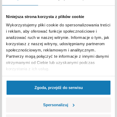
Niniejsza strona korzysta z plików cookie
Wykorzystujemy pliki cookie do spersonalizowania treści
i reklam, aby oferować funkcje społecznościowe i
analizować ruch w naszej witrynie. Informacje o tym, jak
Zachęcam więc do aktywnego wykorzystywania źródła
korzystasz z naszej witryny, udostępniamy partnerom
radości ze spędzania wolnego czasu z ojcem, szczególnie
społecznościowym, reklamowym i analitycznym.
w taki dzień jak dzisiaj, pochmurny i deszczowy. I
Partnerzy mogą połączyć te informacje z innymi danymi
pamiętajmy, ojciec to nie tylko tata małych dzieci, czy
otrzymanymi od Ciebie lub uzyskanymi podczas
nastolatków. To także tata dorosłych dzieci i mimo, że być
korzystania z ich usług.
może jest już dziadkiem, to jest także ojcem.
Zgoda, przejdź do serwisu
Spersonalizuj