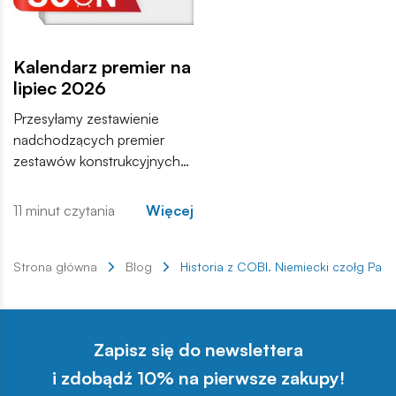
Kalendarz premier na
lipiec 2026
Przesyłamy zestawienie
nadchodzących premier
zestawów konstrukcyjnych
COBI. Wśród nowości
znajdują się zarówno
11 minut czytania
Więcej
kontynuacje popularnych
serii, jak i zupełnie nowe
modele, które trafią do
Strona główna
Blog
Historia z COBI. Niemiecki czołg Panzer
sprzedaży w najbliższych
tygodniach. Zachęcamy do
zapoznania się z pełną listą i
Zapisz się do newslettera
materiałami produktowymi.
i zdobądź 10% na pierwsze zakupy!