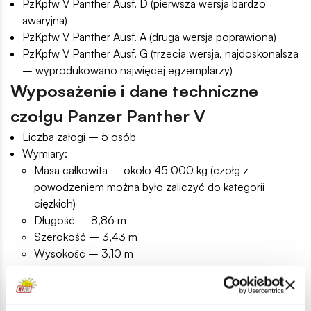
PzKpfw V Panther Ausf. D (pierwsza wersja bardzo
awaryjna)
PzKpfw V Panther Ausf. A (druga wersja poprawiona)
PzKpfw V Panther Ausf. G (trzecia wersja, najdoskonalsza
– wyprodukowano najwięcej egzemplarzy)
Wyposażenie i dane techniczne
czołgu Panzer Panther V
Liczba załogi – 5 osób
Wymiary:
Masa całkowita – około 45 000 kg (czołg z
powodzeniem można było zaliczyć do kategorii
ciężkich)
Długość – 8,86 m
Szerokość – 3,43 m
Wysokość – 3,10 m
Grubość pancerza – 45-110 mm
Prędkość maksymalna – 24 km/h (w terenie), 46 k/h (po
drodze)