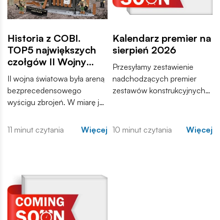
Historia z COBI.
Kalendarz premier na
TOP5 największych
sierpień 2026
czołgów II Wojny
Przesyłamy zestawienie
Światowej
II wojna światowa była areną
nadchodzących premier
bezprecedensowego
zestawów konstrukcyjnych
wyścigu zbrojeń. W miarę jak
COBI. Wśród nowości
konflikt przybierał na sile,
znajdują się zarówno
inżynierowie po obu
kontynuacje popularnych
11 minut czytania
Więcej
10 minut czytania
Więcej
stronach frontu dążyli do
serii, jak i zupełnie nowe
stworzenia maszyn, które
modele, które trafią do
zdominują pole walki.
sprzedaży w najbliższych
tygodniach. Zachęcamy do
zapoznania się z pełną listą i
materiałami produktowymi.