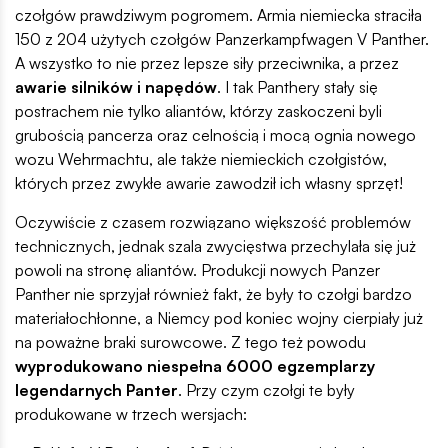
czołgów prawdziwym pogromem. Armia niemiecka straciła
150 z 204 użytych czołgów Panzerkampfwagen V Panther.
A wszystko to nie przez lepsze siły przeciwnika, a przez
awarie silników i napędów
. I tak Panthery stały się
postrachem nie tylko aliantów, którzy zaskoczeni byli
grubością pancerza oraz celnością i mocą ognia nowego
wozu Wehrmachtu, ale także niemieckich czołgistów,
których przez zwykłe awarie zawodził ich własny sprzęt!
Oczywiście z czasem rozwiązano większość problemów
technicznych, jednak szala zwycięstwa przechylała się już
powoli na stronę aliantów. Produkcji nowych Panzer
Panther nie sprzyjał również fakt, że były to czołgi bardzo
materiałochłonne, a Niemcy pod koniec wojny cierpiały już
na poważne braki surowcowe. Z tego też powodu
wyprodukowano niespełna 6000 egzemplarzy
legendarnych Panter
. Przy czym czołgi te były
produkowane w trzech wersjach: