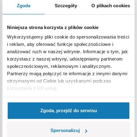
Zasięg czołgu – 100 km (w terenie), 250 km (po drodze)
Zgoda
Szczegóły
O plikach cookies
Uzbrojenie:
Działo 7,5 mm KwK L/70 kaliber 75 mm – 1 sztuka /
79 lub 82 naboje
Niniejsza strona korzysta z plików cookie
Karabin maszynowy MG34 kaliber 7,92 mm – 2 sztuki
Wykorzystujemy pliki cookie do spersonalizowania treści
/ 4200 nabojów
i reklam, aby oferować funkcje społecznościowe i
Pomimo wielu kontrowersji nie można odmówić tego, że
analizować ruch w naszej witrynie. Informacje o tym, jak
PzKpfw V Panther to jeden z najnowocześniejszych
korzystasz z naszej witryny, udostępniamy partnerom
czołgów II wojny światowej
. Za początkowe problemy
społecznościowym, reklamowym i analitycznym.
techniczne odpowiadał przede wszystkim brak czasu i zbyt
Partnerzy mogą połączyć te informacje z innymi danymi
szybkie wdrożenie czołgu do produkcji. Natomiast sam
otrzymanymi od Ciebie lub uzyskanymi podczas
koncept wozu i jego konstrukcja wyznaczyła zupełnie nowe
korzystania z ich usług.
trendy w produkcji czołgów, podnosząc poprzeczkę o
wiele wyżej.
Zgoda, przejdź do serwisu
Spersonalizuj