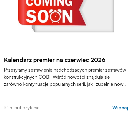
Kalendarz premier na czerwiec 2026
Przesyłamy zestawienie nadchodzących premier zestawów
konstrukcyjnych COBI. Wśród nowości znajdują się
zarówno kontynuacje popularnych serii, jak i zupełnie nowe
modele, które trafią do sprzedaży w najbliższych
tygodniach. Zachęcamy do zapoznania się z pełną listą i
materiałami produktowymi.
10 minut czytania
Więcej