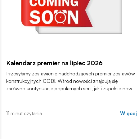
Kalendarz premier na lipiec 2026
Przesyłamy zestawienie nadchodzących premier zestawów
konstrukcyjnych COBI. Wśród nowości znajdują się
zarówno kontynuacje popularnych serii, jak i zupełnie nowe
modele, które trafią do sprzedaży w najbliższych
tygodniach. Zachęcamy do zapoznania się z pełną listą i
materiałami produktowymi.
11 minut czytania
Więcej