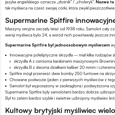
języka angielskiego oznacza „złośnik” / „choleryk”.
Nazwa ta 
tak myśliwca na cześć swojej córki, którą zwykł pieszczotliwie
Supermarine Spitfire innowacyj
Maszyny seryjne zaczęły latać od 1938 roku. Samolot cały cz
wersji myśliwca było 24, a wśród nich powstawały jeszcze in
Supermarine Spitfire był jednoosobowym myśliwcem
wy
Innowacyjne półeliptyczne skrzydła – miał kilka rodzajów 
skrzydła A z ośmioma karabinami maszynowymi Browning
skrzydła B z dwoma działkami kaliber 20 mmm i cztere
Spitfire mógł przenieść dwie bomby 250 funtowe na skrz
Chowane podwozie (jeden z pierwszych myśliwców z tego
Samolot był wyposażony w zaokrągloną i podwyższoną szyb
Supermarine Spitfire były samolotami bardzo dobrze uzbrojo
Był to zatem bardzo szybki i świetnie uzbrojony myśliwiec kr
Kultowy brytyjski myśliwiec wie