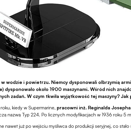
w wodzie i powietrzu. Niemcy dysponowali olbrzymią armią
e) dysponowało około 1900 maszynami. Wśród nich znajdow
ych zadań. W czym tkwiła wyjątkowość tej maszyny? Jak po
 roku, kiedy w Supermarine,
pracowni inż. Reginalda Joseph
czą nazwą Typ 224. Po licznych modyfikacjach w 1936 roku 5 ma
e nawet już po wejściu myśliwca do produkcji seryjnej, co stało