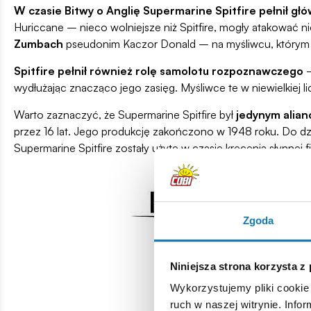
W czasie Bitwy o Anglię Supermarine Spitfire pełnił głó
Huriccane – nieco wolniejsze niż Spitfire, mogły atakować 
Zumbach
pseudonim Kaczor Donald – na myśliwcu, którym l
Spitfire pełnił również rolę samolotu rozpoznawczego
–
wydłużając znacząco jego zasięg. Myśliwce te w niewielkiej 
Warto zaznaczyć, że Supermarine Spitfire był
jedynym alia
przez 16 lat. Jego produkcję zakończono w 1948 roku. Do dzi
Supermarine Spitfire zostały użyte w czasie kręcenia słynnej 
Zgoda
Niniejsza strona korzysta z
Wykorzystujemy pliki cookie 
ruch w naszej witrynie. Inf