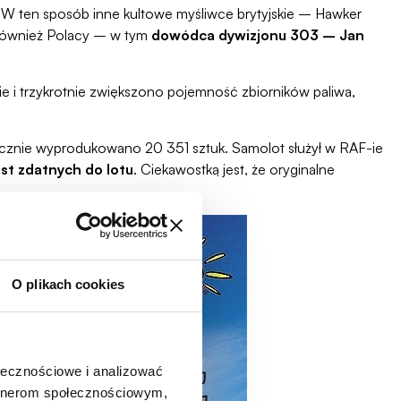
. W ten sposób inne kultowe myśliwce brytyjskie – Hawker
 również Polacy – w tym
dowódca dywizjonu 303 – Jan
e i trzykrotnie zwiększono pojemność zbiorników paliwa,
ącznie wyprodukowano 20 351 sztuk. Samolot służył w RAF-ie
est zdatnych do lotu
. Ciekawostką jest, że oryginalne
O plikach cookies
ołecznościowe i analizować
artnerom społecznościowym,