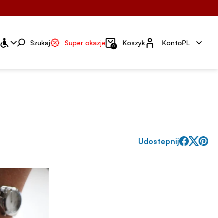
Konto
Szukaj
Super okazje
Koszyk
Konto
PL
0
Udostepnij