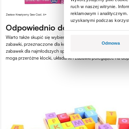
ruch w naszej witrynie. Inf
reklamowym i analitycznym. 
Zestaw Kreatywny Sew Cool, 6+
uzyskanymi podczas korzysta
Odpowiednio dobieraj zabawki d
Warto także skupić się wybierając
zabawki dla najmłodszych
,
Odmowa
zabawki, przeznaczone dla konkretnego wieku dziecka. Nale
zabawek dla najmłodszych sprawi, że zabawa będzie rzeczywi
mogą przeróżne klocki, układanki i zabawki polegające na d