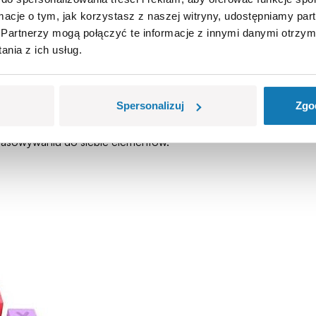
ormacje o tym, jak korzystasz z naszej witryny, udostępniamy p
Partnerzy mogą połączyć te informacje z innymi danymi otrzym
nia z ich usług.
la najmłodszych
 ponieważ
dziecko ćwiczy koncentrację już od najwcześniejs
Spersonalizuj
Zgo
ży zwracać na to uwagę, bowiem w danym roku życia dziecko pr
ście nauką, a nie zajęciem, które powtarza się bezmyślnie. W ć
opasowywaniu do siebie elementów.