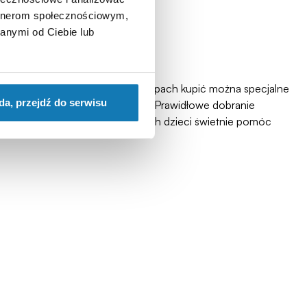
artnerom społecznościowym,
anymi od Ciebie lub
zych lat swojego życia
. W sklepach kupić można specjalne
da, przejdź do serwisu
zyswaja konkretne umiejętności. Prawidłowe dobranie
wiczeniu koncentracji u młodszych dzieci świetnie pomóc