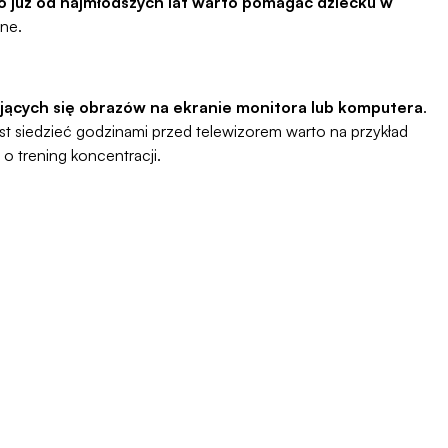
go już od najmłodszych lat warto pomagać dziecku w
one.
ających się obrazów na ekranie monitora lub komputera
.
t siedzieć godzinami przed telewizorem warto na przykład
 o trening koncentracji.