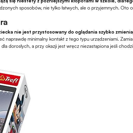
ążą się niestety z późniejszymi kłopotami w szkole, dlate
awdzonych sposobów, nie tylko łatwych, ale o przyjemnych. Oto 
ora
iecka nie jest przystosowany do oglądania szybko zmieni
eć naprawdę minimalny kontakt z tego typu urządzeniami. Zamias
dla dorosłych, a przy okazji jest wręcz niezastąpiona jeśli chodzi