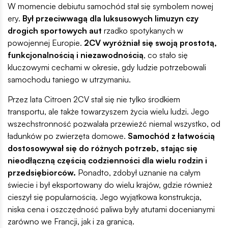
W momencie debiutu samochód stał się symbolem nowej
ery.
Był przeciwwagą dla luksusowych limuzyn czy
drogich sportowych aut
rzadko spotykanych w
powojennej Europie.
2CV wyróżniał się swoją prostotą,
funkcjonalnością i niezawodnością
, co stało się
kluczowymi cechami w okresie, gdy ludzie potrzebowali
samochodu taniego w utrzymaniu.
Przez lata Citroen 2CV stał się nie tylko środkiem
transportu, ale także towarzyszem życia wielu ludzi. Jego
wszechstronność pozwalała przewieźć niemal wszystko, od
ładunków po zwierzęta domowe.
Samochód z łatwością
dostosowywał się do różnych potrzeb, stając się
nieodłączną częścią codzienności dla wielu rodzin i
przedsiębiorców.
Ponadto, zdobył uznanie na całym
świecie i był eksportowany do wielu krajów, gdzie również
cieszył się popularnością. Jego wyjątkowa konstrukcja,
niska cena i oszczędność paliwa były atutami docenianymi
zarówno we Francji, jak i za granicą.