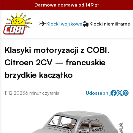
Darmowa dostawa od 149 zł
Przełącznik segmentów2
Klocki wojskowe
Klocki niemilitarne
Klasyki motoryzacji z COBI.
Citroen 2CV – francuskie
brzydkie kaczątko
11.12.2023
6 minut czytania
Udostepnij