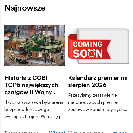
Najnowsze
Historia z COBI.
Kalendarz premier na
TOP5 największych
sierpień 2026
czołgów II Wojny
Przesyłamy zestawienie
Światowej
II wojna światowa była areną
nadchodzących premier
bezprecedensowego
zestawów konstrukcyjnych
wyścigu zbrojeń. W miarę jak
COBI. Wśród nowości
konflikt przybierał na sile,
znajdują się zarówno
inżynierowie po obu
kontynuacje popularnych
11 minut czytania
Więcej
10 minut czytania
Więcej