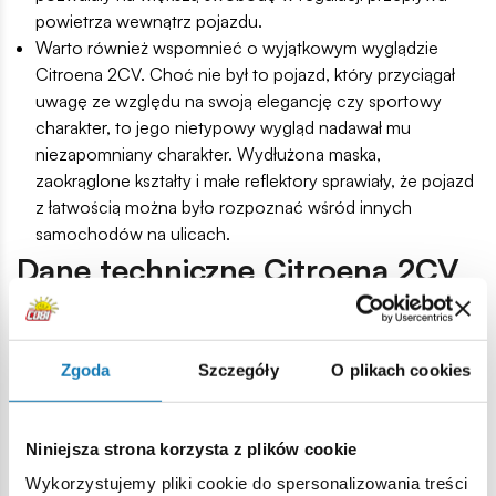
powietrza wewnątrz pojazdu.
Warto również wspomnieć o wyjątkowym wyglądzie
Citroena 2CV. Choć nie był to pojazd, który przyciągał
uwagę ze względu na swoją elegancję czy sportowy
charakter, to jego nietypowy wygląd nadawał mu
niezapomniany charakter. Wydłużona maska,
zaokrąglone kształty i małe reflektory sprawiały, że pojazd
z łatwością można było rozpoznać wśród innych
samochodów na ulicach.
Dane techniczne Citroena 2CV
Citroen 2CV, mimo swojej skromnej mocy, był
samochodem niezwykle ekonomicznym i praktycznym. Oto
niektóre dane techniczne, które warto poznać:
Zgoda
Szczegóły
O plikach cookies
Silnik – samochód był wyposażony w niewielki silnik o
pojemności 375 lub 425 cm³, generujący moc
Niniejsza strona korzysta z plików cookie
wynoszącą jedynie 9 KM. To niepozorne źródło napędu
pozwalało na osiągnięcie maksymalnej prędkości rzędu
Wykorzystujemy pliki cookie do spersonalizowania treści