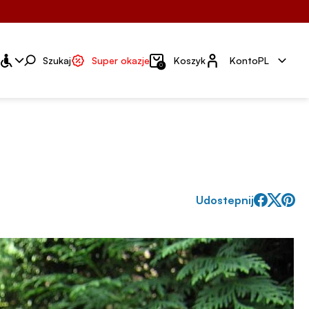
Konto
Szukaj
Super okazje
Koszyk
Konto
PL
0
Udostepnij