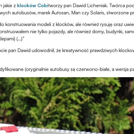
 jakie z
klocków Cobi
tworzy pan Dawid Licheniak. Twórca podzi
dziwych autobusów, marek Autosan, Man czy Solaris, stworzone p
 do konstruowania modeli z klocków, ale również rysuję oraz uwi
konstruowałem nie tylko pojazdy, ale również domy, budynki, sa
pami) (...)”
cie pan Dawid udowodnił, że kreatywność prawdziwych klockowy
ikowane (oryginalnie autobusy są czerwono-białe, a wersja pa