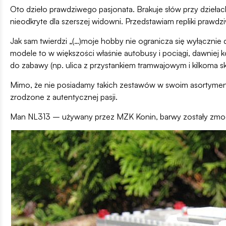
Oto dzieło prawdziwego pasjonata. Brakuje słów przy dziełach
nieodkryte dla szerszej widowni. Przedstawiam repliki praw
Jak sam twierdzi „(…)moje hobby nie ogranicza się wyłącznie
modele to w większości właśnie autobusy i pociągi, dawniej 
do zabawy (np. ulica z przystankiem tramwajowym i kilkoma skle
Mimo, że nie posiadamy takich zestawów w swoim asortymen
zrodzone z autentycznej pasji.
Man NL313 – używany przez MZK Konin, barwy zostały zmodyf