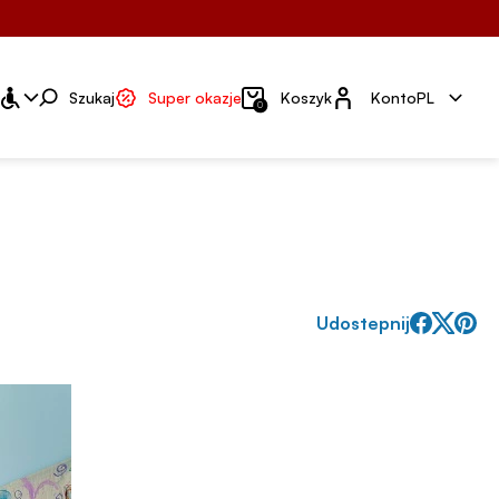
Konto
Szukaj
Super okazje
Koszyk
Konto
PL
0
Udostepnij