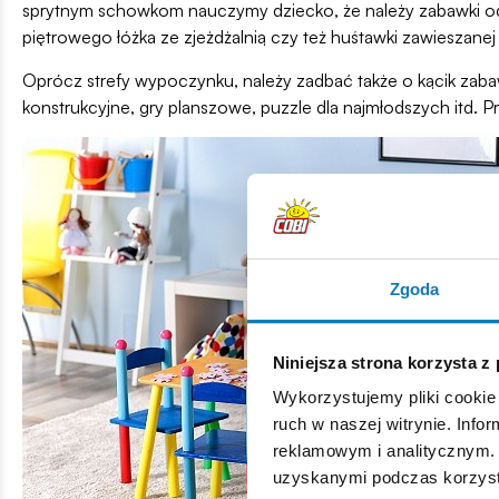
sprytnym schowkom nauczymy dziecko, że należy zabawki odk
piętrowego łóżka ze zjeżdżalnią czy też huśtawki zawieszanej
Oprócz strefy wypoczynku, należy zadbać także o kącik zab
konstrukcyjne, gry planszowe, puzzle dla najmłodszych itd. P
Zgoda
Niniejsza strona korzysta z
Wykorzystujemy pliki cookie 
ruch w naszej witrynie. Inf
reklamowym i analitycznym. 
uzyskanymi podczas korzysta