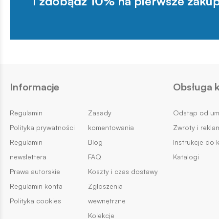
i zdobądź 10% na pierwsze zakup
Informacje
Obsługa k
Regulamin
Zasady
Odstąp od u
Polityka prywatności
komentowania
Zwroty i rekla
Regulamin
Blog
Instrukcje do 
newslettera
FAQ
Katalogi
Prawa autorskie
Koszty i czas dostawy
Regulamin konta
Zgłoszenia
Polityka cookies
wewnętrzne
Kolekcje