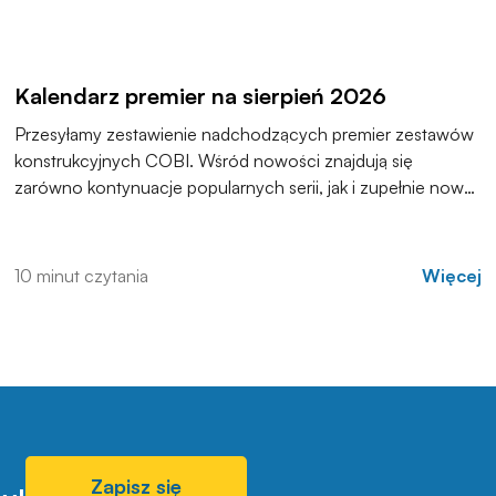
Kalendarz premier na sierpień 2026
Przesyłamy zestawienie nadchodzących premier zestawów
konstrukcyjnych COBI. Wśród nowości znajdują się
zarówno kontynuacje popularnych serii, jak i zupełnie nowe
modele, które trafią do sprzedaży w najbliższych
tygodniach. Zachęcamy do zapoznania się z pełną listą i
materiałami produktowymi.
10 minut czytania
Więcej
Zapisz się