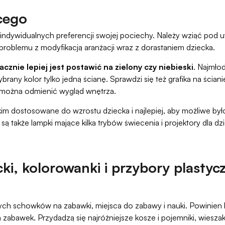
ęcego
ywidualnych preferencji swojej pociechy. Należy wziąć pod uwagę
problemu z modyfikacją aranżacji wraz z dorastaniem dziecka.
cznie lepiej jest postawić na zielony czy niebieski
. Najmłod
any kolor tylko jedną ścianę. Sprawdzi się też grafika na ściani
o można odmienić wygląd wnętrza.
kim dostosowane do wzrostu dziecka i najlepiej, aby możliwe by
są także lampki mające kilka trybów świecenia i projektory dla dzi
cki, kolorowanki i przybory plasty
ch schowków na zabawki, miejsca do zabawy i nauki. Powinien 
awek. Przydadzą się najróżniejsze kosze i pojemniki, wieszaki, 