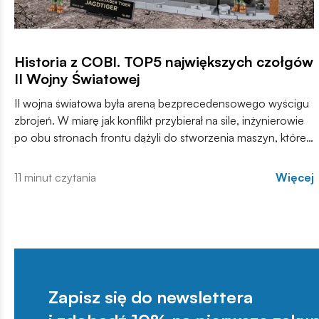
Historia z COBI. TOP5 największych czołgów
II Wojny Światowej
II wojna światowa była areną bezprecedensowego wyścigu
zbrojeń. W miarę jak konflikt przybierał na sile, inżynierowie
po obu stronach frontu dążyli do stworzenia maszyn, które
zdominują pole walki.
11 minut czytania
Więcej
Zapisz się do newslettera