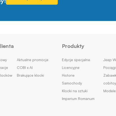
y!
lienta
Produkty
mowy
Aktualne promocje
Edycje specjalne
Jeep Wi
macje
COBI x AI
Licencyjne
Pociągi
klocków
Brakujące klocki
Historie
Zabawki
Samochody
cobito
Klocki na sztuki
Modele 
Imperium Romanum