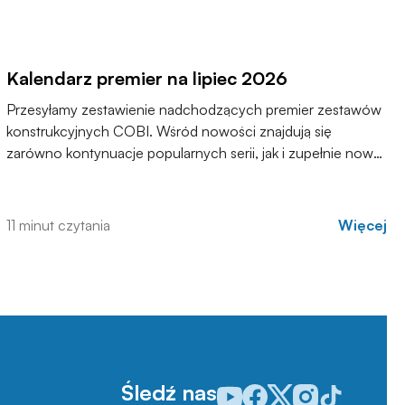
Kalendarz premier na lipiec 2026
Przesyłamy zestawienie nadchodzących premier zestawów
konstrukcyjnych COBI. Wśród nowości znajdują się
zarówno kontynuacje popularnych serii, jak i zupełnie nowe
modele, które trafią do sprzedaży w najbliższych
tygodniach. Zachęcamy do zapoznania się z pełną listą i
materiałami produktowymi.
11 minut czytania
Więcej
Śledź nas
Odwiedź nasz profil w serwisie
Odwiedź nasz profil w serw
Odwiedź nasz profil w 
Odwiedź nasz profi
Odwiedź nasz p