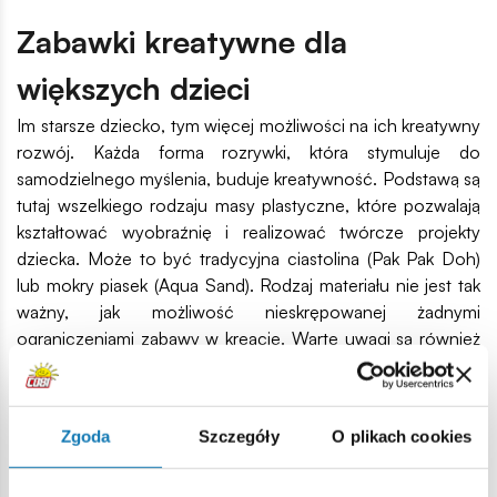
Zabawki kreatywne dla
większych dzieci
Im starsze dziecko, tym więcej możliwości na ich kreatywny
rozwój. Każda forma rozrywki, która stymuluje do
samodzielnego myślenia, buduje kreatywność. Podstawą są
tutaj wszelkiego rodzaju masy plastyczne, które pozwalają
kształtować wyobraźnię i realizować twórcze projekty
dziecka. Może to być tradycyjna ciastolina (Pak Pak Doh)
lub mokry piasek (Aqua Sand). Rodzaj materiału nie jest tak
ważny, jak możliwość nieskrępowanej żadnymi
ograniczeniami zabawy w kreację. Warte uwagi są również
wycinanki i kolorowanki. I w końcu bardziej skomplikowane
zestawy klocków konstrukcyjnych, które należą do jednych
z najbardziej kreatywnych zabawek, ożywiających
Zgoda
Szczegóły
O plikach cookies
wyobraźnię i uczących konstruktywnego myślenia, które
przynosi namacalne i trwałe efekty.