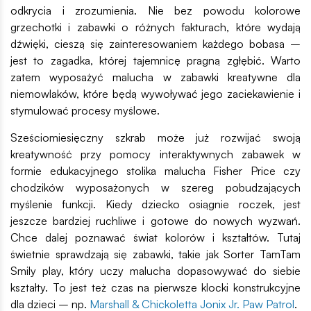
odkrycia i zrozumienia. Nie bez powodu kolorowe
grzechotki i zabawki o różnych fakturach, które wydają
dźwięki, cieszą się zainteresowaniem każdego bobasa –
jest to zagadka, której tajemnicę pragną zgłębić. Warto
zatem wyposażyć malucha w zabawki kreatywne dla
niemowlaków, które będą wywoływać jego zaciekawienie i
stymulować procesy myślowe.
Sześciomiesięczny szkrab może już rozwijać swoją
kreatywność przy pomocy interaktywnych zabawek w
formie edukacyjnego stolika malucha Fisher Price czy
chodzików wyposażonych w szereg pobudzających
myślenie funkcji. Kiedy dziecko osiągnie roczek, jest
jeszcze bardziej ruchliwe i gotowe do nowych wyzwań.
Chce dalej poznawać świat kolorów i kształtów. Tutaj
świetnie sprawdzają się zabawki, takie jak Sorter TamTam
Smily play, który uczy malucha dopasowywać do siebie
kształty. To jest też czas na pierwsze klocki konstrukcyjne
dla dzieci – np.
Marshall & Chickoletta Jonix Jr. Paw Patr
ol
.