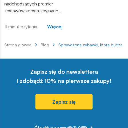
nadchodzących premier
zestawów konstrukcyjnych
COBI. Wśród nowości
znajdują się zarówno
11 minut czytania
Więcej
kontynuacje popularnych
serii, jak i zupełnie nowe
modele, które trafią do
Strona główna
Blog
Sprawdzone zabawki, które budzą k
sprzedaży w najbliższych
tygodniach. Zachęcamy do
zapoznania się z pełną listą i
Zapisz się do newslettera
materiałami produktowymi.
i zdobądź 10% na pierwsze zakupy!
Zapisz się