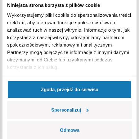
Klocki konstrukcyjne dla dzieci
Niniejsza strona korzysta z plików cookie
Wykorzystujemy pliki cookie do spersonalizowania treści
– od jakiego wieku?
i reklam, aby oferować funkcje społecznościowe i
analizować ruch w naszej witrynie. Informacje o tym, jak
Pierwsze
klocki konstrukcyjne
można sprawić już 12 –
korzystasz z naszej witryny, udostępniamy partnerom
miesięcznemu maluchowi. Trzeba jednak wybrać takie,
społecznościowym, reklamowym i analitycznym.
które będą dla niego bezpieczne i łatwe. Nie można
Partnerzy mogą połączyć te informacje z innymi danymi
podarować dziecku klocków zbyt małych ani zbyt trudnych
otrzymanymi od Ciebie lub uzyskanymi podczas
do ułożenia. Małe mogą zostać połknięte, a zbyt trudne
korzystania z ich usług.
spowodować frustrację i zniechęcić dziecko do tej formy
zabawy. Na każdym zestawie klocków jest dokładnie
zaznaczony wiek dziecka, dla którego dedykowane są
Zgoda, przejdź do serwisu
klocki. Wraz z rosnącym wiekiem zestawy mają coraz więcej
elementów i są bardziej skomplikowane. Przykłady klocków
Cobi dla różnych grup wiekowych:
Spersonalizuj
Zatoka Przygód
– klocki konstrukcyjne dla dzieci
powyżej 12 miesiąca życia.
Odmowa
Samochód Ratunkowy Marshalla
– zestaw również