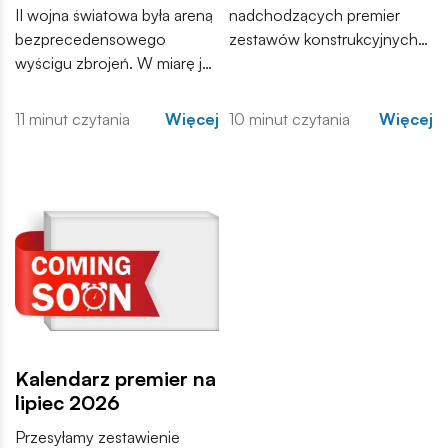
Światowej
II wojna światowa była areną
nadchodzących premier
bezprecedensowego
zestawów konstrukcyjnych
wyścigu zbrojeń. W miarę jak
COBI. Wśród nowości
konflikt przybierał na sile,
znajdują się zarówno
inżynierowie po obu
kontynuacje popularnych
11 minut czytania
Więcej
10 minut czytania
Więcej
stronach frontu dążyli do
serii, jak i zupełnie nowe
stworzenia maszyn, które
modele, które trafią do
zdominują pole walki.
sprzedaży w najbliższych
tygodniach. Zachęcamy do
zapoznania się z pełną listą i
materiałami produktowymi.
Kalendarz premier na
lipiec 2026
Przesyłamy zestawienie