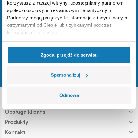
korzystasz z naszej witryny, udostępniamy partnerom
i zdobądź 10% na pierwsze zakupy!
społecznościowym, reklamowym i analitycznym.
Partnerzy mogą połączyć te informacje z innymi danymi
otrzymanymi od Ciebie lub uzyskanymi podczas
Zapisz się
korzystania z ich usług.
Zgoda, przejdź do serwisu
Odwiedź nasz profil w serwisie You
Odwiedź nasz profil w serwisie 
Odwiedź nasz profil w serwis
Odwiedź nasz profil w se
Odwiedź nasz profil w
Śledź nas
Spersonalizuj
Odmowa
Informacje
Obsługa klienta
Produkty
Kontakt