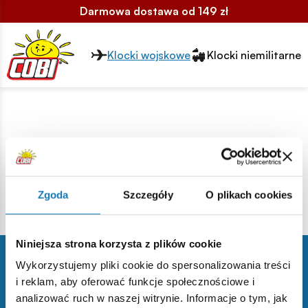
Darmowa dostawa od 149 zł
Przełącznik segmentów2
Klocki wojskowe
Klocki niemilitarne
Ben 10
28450 - Laboratorium
Zgoda
Szczegóły
O plikach cookies
28225 - Samochód Kevina
Niniejsza strona korzysta z plików cookie
Wykorzystujemy pliki cookie do spersonalizowania treści
i reklam, aby oferować funkcje społecznościowe i
Zapisz się do newslettera
analizować ruch w naszej witrynie. Informacje o tym, jak