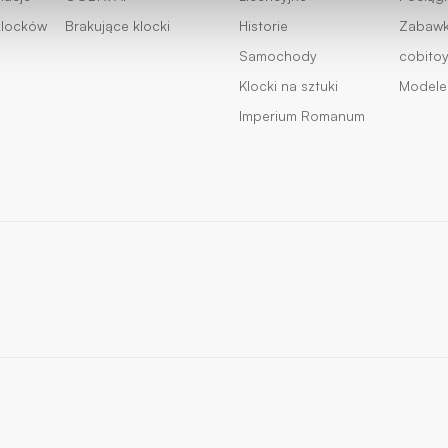
klocków
Brakujące klocki
Historie
Zabawki
Samochody
cobito
Klocki na sztuki
Modele 
Imperium Romanum