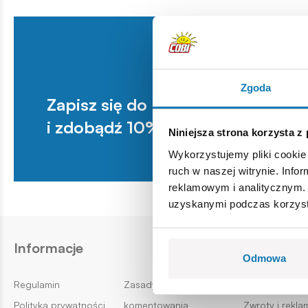
Zgoda
Zapisz się do newslettera
i zdobądź 10% na pierwsze zakup
Niniejsza strona korzysta z
Wykorzystujemy pliki cookie 
ruch w naszej witrynie. Inf
reklamowym i analitycznym. 
uzyskanymi podczas korzysta
Informacje
Obsługa k
Odmowa
Regulamin
Zasady
Odstąp od u
Polityka prywatności
komentowania
Zwroty i rekla