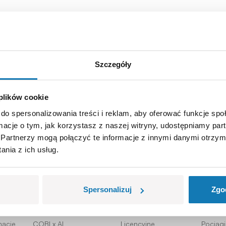
Szczegóły
Zapisz się
y!
 plików cookie
do spersonalizowania treści i reklam, aby oferować funkcje sp
ormacje o tym, jak korzystasz z naszej witryny, udostępniamy p
Partnerzy mogą połączyć te informacje z innymi danymi otrzym
nia z ich usług.
lienta
Produkty
Spersonalizuj
Zgo
mowy
Aktualne promocje
Edycje specjalne
Jeep Wi
macje
COBI x AI
Licencyjne
Pociągi