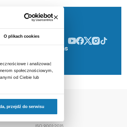
O plikach cookies
Odwiedź nasz profil w serwisie
Odwiedź nasz profil w serw
Odwiedź nasz profil w 
Odwiedź nasz profi
Odwiedź nasz p
Śledź nas
ołecznościowe i analizować
artnerom społecznościowym,
anymi od Ciebie lub
Kontakt
da, przejdź do serwisu
llys
COBI SA
ISO 9001:2015