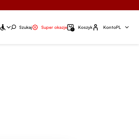
Konto
Szukaj
Super okazje
Koszyk
Konto
PL
0