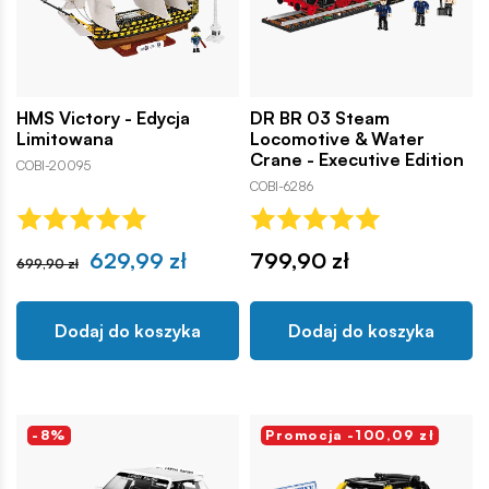
HMS Victory - Edycja
DR BR 03 Steam
Limitowana
Locomotive & Water
Crane - Executive Edition
COBI-20095
COBI-6286
629,99 zł
799,90 zł
699,90 zł
Dodaj do koszyka
Dodaj do koszyka
-8%
Promocja -100,09 zł