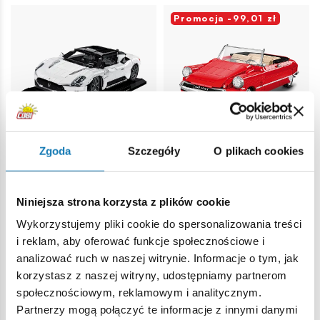
Promocja -99,01 zł
Zgoda
Szczegóły
O plikach cookies
Maserati MC20 -
Citroen DS 19
Executive Edition
Décapotable 1962 -
Executive Edition
COBI-24334
Niniejsza strona korzysta z plików cookie
COBI-24346
Wykorzystujemy pliki cookie do spersonalizowania treści
i reklam, aby oferować funkcje społecznościowe i
449,00 zł
399,99 zł
analizować ruch w naszej witrynie. Informacje o tym, jak
499,00 zł
korzystasz z naszej witryny, udostępniamy partnerom
społecznościowym, reklamowym i analitycznym.
Dodaj do koszyka
Dodaj do koszyka
Partnerzy mogą połączyć te informacje z innymi danymi