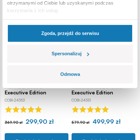
otrzymanymi od Ciebie lub uzyskanymi podczas
korzystania z ich usług.
Promocja -70,00 zł
Promocja -79,91 zł
Zgoda, przejdź do serwisu
Spersonalizuj
Odmowa
Fiat Abarth 595 -
Maserati MC20 Cielo -
Executive Edition
Executive Edition
COBI-24353
COBI-24351
299,90 zł
499,99 zł
369,90 zł
579,90 zł