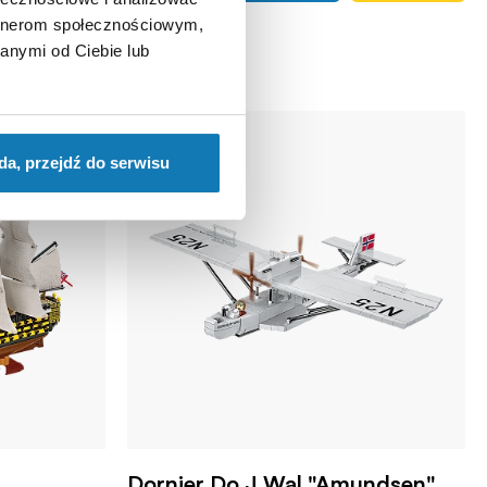
artnerom społecznościowym,
anymi od Ciebie lub
da, przejdź do serwisu
Dornier Do J Wal "Amundsen"