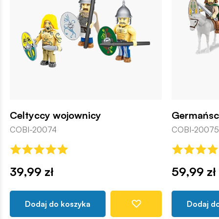
Celtyccy wojownicy
Germańsc
COBI-20074
COBI-20075
39,99 zł
59,99 zł
Dodaj do koszyka
Dodaj d