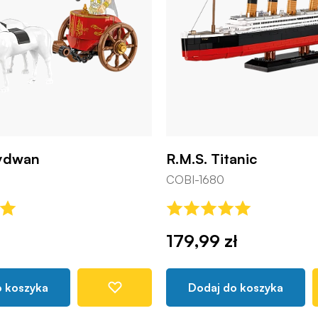
rydwan
R.M.S. Titanic
COBI-1680
179,99 zł
o koszyka
Dodaj do koszyka