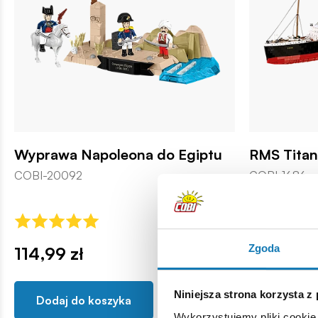
Wyprawa Napoleona do Egiptu
RMS Titan
COBI-20092
COBI-1686
Zgoda
114,99 zł
999,90 z
Niniejsza strona korzysta z
Dodaj do koszyka
Dodaj d
Wykorzystujemy pliki cookie 