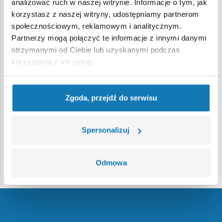
liczne nagrody oraz były prezentowane w prestiżowych
analizować ruch w naszej witrynie. Informacje o tym, jak
mediach, w tym NBC Nightly News, TODAY Show, Parents
korzystasz z naszej witryny, udostępniamy partnerom
Magazine i Toy Insider.
społecznościowym, reklamowym i analitycznym.
Partnerzy mogą połączyć te informacje z innymi danymi
Bonkers Toys to gwarancja świeżych pomysłów, wysokiej
otrzymanymi od Ciebie lub uzyskanymi podczas
jakości i bezbłędnego wyczucia trendów – dokładnie tego,
korzystania z ich usług.
czego szukają nowoczesne dzieci i rodzice.
Zgoda, przejdź do serwisu
Spersonalizuj
Odmowa