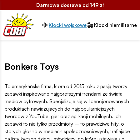
Darmowa dostawa od 149 zł
Przełącznik segmentów2
Klocki wojskowe
Klocki niemilitarne
Bonkers Toys
To amerykańska firma, która od 2015 roku z pasją tworzy
zabawki inspirowane najgorętszymi trendami ze świata
mediów cyfrowych. Specjalizuje się w licencjonowanych
produktach nawiązujących do najpopularniejszych
twórców z YouTube, gier oraz aplikacji mobilnych. Ich
zabawki to nie tylko przedmioty – to prawdziwe hity, o
których głośno w mediach społecznościowych, trafiające
na listy życzeń dzieci i młodzieży, po które ustawiają się