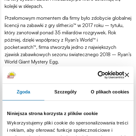
kolejki w sklepach.
Przełomowym momentem dla firmy było zdobycie globalnej
licencji na zabawki z gry slither.io™ w 2017 roku – tytułu,
który zanotował ponad 35 miliardów rozgrywek. Rok
później, dzięki współpracy z Ryan’s World™ i
pocket.watch™, firma stworzyła jedno z największych
zjawisk zabawkowych sezonu świątecznego 2018 – Ryan’s
World Giant Mystery Egg.
Bonkers Toys stoi również za oficjalną kolekcją zabawek
inspirowaną viralowym hitem Skibidi Toilet – dynamiczną
serią z YouTube, w której toalety z ludzkimi głowami walczą
Zgoda
Szczegóły
O plikach cookies
z humanoidami o głowach w kształcie kamer, telewizorów i
głośników.
Niniejsza strona korzysta z plików cookie
Z biegiem lat firma sukcesywnie poszerzała swoje portfolio
o kolejne topowe marki, takie jak m.in. FGTeeV, Braille
Wykorzystujemy pliki cookie do spersonalizowania treści
Skateboarding i wiele innych. Ich produkty zdobywały
i reklam, aby oferować funkcje społecznościowe i