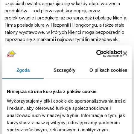
częściach świata, angażując się w każdy etap tworzenia
produktów – od pierwszych koncepcji, przez
projektowanie i produkcję, aż po sprzedaż i obsługę klienta.
Firma posiada biura w Hiszpanii i Hongkongu, a także stałe
salony wystawowe, w których klienci mogą bezpośrednio
zapoznać się z markami i najnowszymi liniami zabawek.
To, co wyróżnia Tigerhead Toys, to kompleksowe
podejście do procesu tworzenia – marka nie tylko
projektuje, ale także samodzielnie produkuje i wprowadza
Zgoda
Szczegóły
O plikach cookies
swoje produkty na rynek. Każda zabawka powstaje na bazie
aktualnych trendów, rzetelnych analiz i kreatywności
zespołu. Przykładem sukcesu jest seria KUK FUN, w której
Niniejsza strona korzysta z plików cookie
dzieci uczą się przygotowywania niecodziennych
przysmaków w prosty i pełen zabawy sposób.
Wykorzystujemy pliki cookie do spersonalizowania treści
i reklam, aby oferować funkcje społecznościowe i
Tigerhead Toys nieustannie poszukuje nowych form
analizować ruch w naszej witrynie. Informacje o tym, jak
zabawy i inspiracji, tworząc produkty, które bawią, uczą i
korzystasz z naszej witryny, udostępniamy partnerom
pobudzają dziecięcą wyobraźnię – z pasją i
społecznościowym, reklamowym i analitycznym.