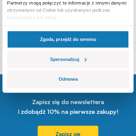
zaangażowaniem, które doceniają klienci na całym świecie.
Partnerzy mogą połączyć te informacje z innymi danymi
otrzymanymi od Ciebie lub uzyskanymi podczas
korzystania z ich usług.
Zgoda, przejdź do serwisu
Spersonalizuj
Odmowa
Zapisz się do newslettera
i zdobądź 10% na pierwsze zakupy!
Zapisz się