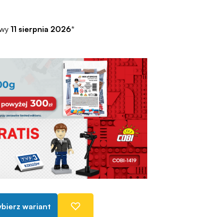
awy
11 sierpnia 2026
*
bierz wariant