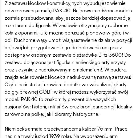
Z zestawu klocków konstrukcyjnych wybudujesz wiernie
odwzorowaną armatę PAK-40. Najnowsza odsłona modelu
została przebudowana, aby jeszcze bardziej dopasować ją
rozmiarem do figurek. W zestawie otrzymujemy ruchome
koła z oponami, lufę można poruszać pionowo w górę i w
dół. Ruchome wąsy umożliwiają ustawienie działa w pozycji
bojowej lub przygotowanie go do holowania np. przez
dostępną w osobnym zestawie ciężarówkę Blitz 3600! Do
zestawu dołączona jest figurka niemieckiego artylerzysty
oraz skrzynka z nadrukowanym emblematem!. W pudełku
znajdziecie również klocek z nadrukowaną nazwą zestawu!
Czytelna instrukcja zawiera dodatkowo wizualizację karty
do gry bitewnej COBI, w której możesz wykorzystać swój
model. PAK 40 to znakomity prezent dla wszystkich
pasjonatów: historii, militariów oraz broni pancernej. Idealny
zarówno na półkę, jak i dioramy historyczne.
Niemiecka armata przeciwpancerna kaliber 75 mm. Prace
nad nią trwały już od 1939 roku. Na wyposażeniu armii