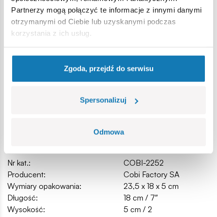
w pełni kompatybilne z innymi markami klocków
Partnerzy mogą połączyć te informacje z innymi danymi
konstrukcyjnych,
otrzymanymi od Ciebie lub uzyskanymi podczas
klocki z nadrukami nie odkształcają się i nie bledną w
korzystania z ich usług.
czasie zabawy czy pod wpływem temperatury,
czytelna i intuicyjna instrukcja oparta na rysunkach i
ikonach,
Zgoda, przejdź do serwisu
figurka żołnierza z amunicją.
Wymiary pudełka (dł x sz x wys): 19,5 x 4,5 x 14 cm.
Spersonalizuj
Specyfikacja
Odmowa
Nr kat.:
COBI-2252
Producent:
Cobi Factory SA
Wymiary opakowania:
23,5 x 18 x 5 cm
Długość:
18 cm / 7″
Wysokość:
5 cm / 2