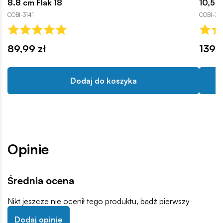
8.8 cm Flak 18
10,5 c
COBI-3141
COBI-31
89,99 zł
139,9
Dodaj do koszyka
Opinie
Średnia ocena
Nikt jeszcze nie ocenił tego produktu, bądź pierwszy
Dodaj opinię