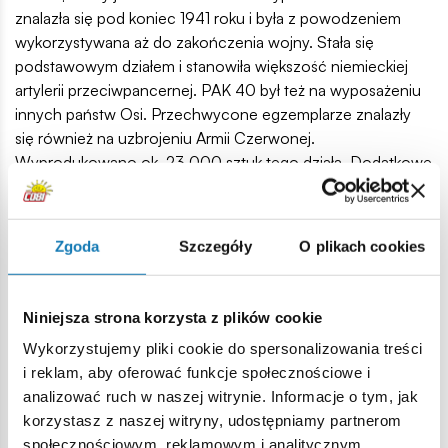
znalazła się pod koniec 1941 roku i była z powodzeniem
wykorzystywana aż do zakończenia wojny. Stała się
podstawowym działem i stanowiła większość niemieckiej
artylerii przeciwpancernej. PAK 40 był też na wyposażeniu
innych państw Osi. Przechwycone egzemplarze znalazły
się również na uzbrojeniu Armii Czerwonej.
Wyprodukowano ok. 23 000 sztuk tego działa. Dodatkowe
6000 sztuk weszło na uzbrojenie niemieckich niszczycieli
czołgów. PAK 40 był niezwykle udaną konstrukcją. Działo
było w stanie zniszczyć niemal każdy czołg aliantów nawet
Zgoda
Szczegóły
O plikach cookies
w końcowej fazie wojny. Wyjątek stanowiły jedynie ciężko
opancerzone czołgi radziecki IS-2 oraz amerykański M26
Pershing.
Niniejsza strona korzysta z plików cookie
90 wysokiej jakości elementów,
Wykorzystujemy pliki cookie do spersonalizowania treści
wyprodukowane w UE przez firmę z ponad 20-letnią
i reklam, aby oferować funkcje społecznościowe i
tradycją,
analizować ruch w naszej witrynie. Informacje o tym, jak
klocki spełniają normy bezpieczeństwa dotyczące
korzystasz z naszej witryny, udostępniamy partnerom
produktów dla dzieci,
społecznościowym, reklamowym i analitycznym.