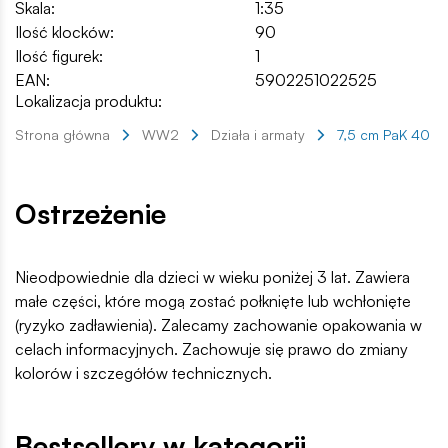
Skala:
1:35
Ilość klocków:
90
Ilość figurek:
1
EAN:
5902251022525
Lokalizacja produktu:
Strona główna
WW2
Działa i armaty
7,5 cm PaK 40
Ostrzeżenie
Nieodpowiednie dla dzieci w wieku poniżej 3 lat. Zawiera
małe części, które mogą zostać połknięte lub wchłonięte
(ryzyko zadławienia). Zalecamy zachowanie opakowania w
celach informacyjnych. Zachowuje się prawo do zmiany
kolorów i szczegółów technicznych.
Bestsellery w kategorii