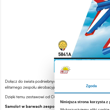
Dołącz do świata podniebnych pokazów i stwórz własny mode
Zgoda
elitarnego zespołu akrobacyjnego Francuskich Sił Powietrzn
Dzięki temu zestawowi od COBI możesz złożyć realistyczny mod
Niniejsza strona korzysta z
Samolot w barwach zespołu akrobacyjnego!
Wykorzystujemy pliki cookie 