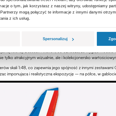
ormacje o tym, jak korzystasz z naszej witryny, udostępniamy p
le de France, to jeden z najsłynniejszych zespołów akrobacyjnych
Partnerzy mogą połączyć te informacje z innymi danymi otrzym
 piersiach manewrów lotniczych m.in. na pokładzie Alpha Jetów.
nia z ich usług.
 opracowany we współpracy francusko-niemieckiej w latach 70. 
 w eksploatacji do dziś, służąc zarówno do szkolenia pilotów, ja
Spersonalizuj
Zgo
jalnej licencji Dassault Aviation, co oznacza, że wygląd modelu
ie tylko atrakcyjnym wizualnie, ale i kolekcjonersko wartościowy
rów skali 1:48, co zapewnia jego spójność z innymi zestawami
 imponującą i realistyczną ekspozycję – na półce, w gablocie