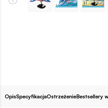
Opis
Specyfikacja
Ostrzeżenie
Bestsellery w