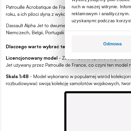
ruch w naszej witrynie. Inf
Patrouille Acrobatique de France, znany również jako Patrouil
reklamowym i analitycznym. 
roku, a ich piloci słyną z wykonywania zapierających dech w
uzyskanymi podczas korzysta
Dassault Alpha Jet to dwumiejscowy samolot szkolno-bojowy,
Niemczech, Belgii, Portugalii i Egipcie. We Francji pozostaje
Odmowa
Dlaczego warto wybrać ten zestaw?
Licencjonowany model
- Zestaw został opracowany na ofic
Jet używany przez Patrouille de France, co czyni ten model n
Skala 1:48
- Model wykonano w popularnej wśród kolekcjone
rozbudowywać swoją kolekcję samolotów wojskowych, tworząc