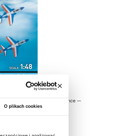
u Patrouille Acrobatique de France –
O plikach cookies
lotnictwa i modelarstwa.
ołecznościowe i analizować