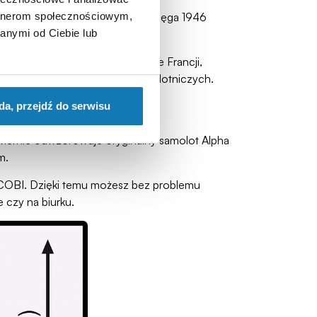
artnerom społecznościowym,
 na świecie. Historia tej grupy sięga 1946
anymi od Ciebie lub
XX wieku. Był używany m.in. we Francji,
k i podczas prestiżowych pokazów lotniczych.
da, przejdź do serwisu
 wiernie odwzorowuje oryginalny samolot Alpha
m.
 COBI. Dzięki temu możesz bez problemu
 czy na biurku.