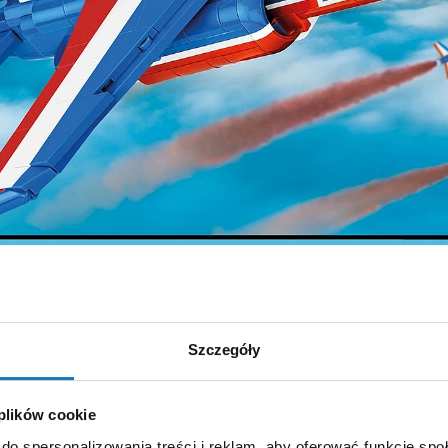
l kultowego Dassault Alpha Jet w charakterystycznym malowani
Szczegóły
ych.
el w skali 1:48, który będzie ozdobą każdej kolekcji miłośnika 
 plików cookie
do spersonalizowania treści i reklam, aby oferować funkcje sp