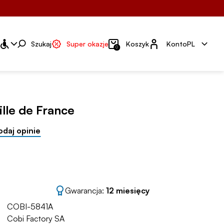
Konto
Szukaj
Super okazje
Koszyk
Konto
PL
0
ille de France
odaj opinie
Gwarancja:
12 miesięcy
COBI-5841A
Cobi Factory SA