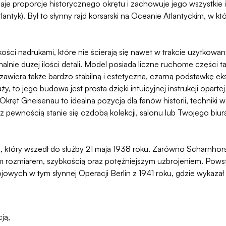
aje proporcje historycznego okrętu i zachowuje jego wszystkie 
antyk). Był to słynny rajd korsarski na Oceanie Atlantyckim, w kt
ści nadrukami, które nie ścierają się nawet w trakcie użytkowan
nie dużej ilości detali. Model posiada liczne ruchome części ta
zawiera także bardzo stabilną i estetyczną, czarną podstawkę eksp
 to jego budowa jest prosta dzięki intuicyjnej instrukcji opartej
ęt Gneisenau to idealna pozycja dla fanów historii, techniki woj
 z pewnością stanie się ozdobą kolekcji, salonu lub Twojego biura
j, który wszedł do służby 21 maja 1938 roku. Zarówno Scharnhor
m rozmiarem, szybkością oraz potężniejszym uzbrojeniem. Pows
ojowych w tym słynnej Operacji Berlin z 1941 roku, gdzie wykazał
ją,