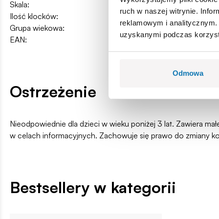
Skala:
1:300
ruch w naszej witrynie. Inf
Ilość klocków:
2417
reklamowym i analitycznym. 
Grupa wiekowa:
12+
uzyskanymi podczas korzysta
EAN:
5902251048358
Odmowa
Ostrzeżenie
Nieodpowiednie dla dzieci w wieku poniżej 3 lat. Zawiera ma
w celach informacyjnych. Zachowuje się prawo do zmiany k
Bestsellery w kategorii