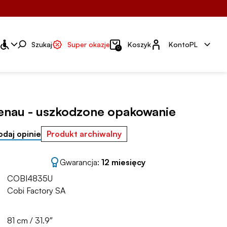
Konto
Szukaj
Super okazje
Koszyk
Konto
PL
0
senau - uszkodzone opakowanie
odaj opinie
Produkt archiwalny
Gwarancja:
12 miesięcy
COBI4835U
Cobi Factory SA
81 cm / 31.9″