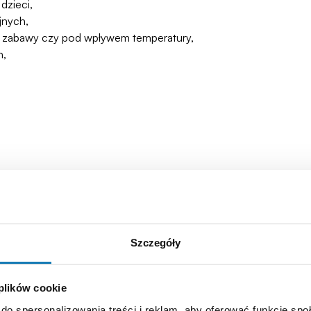
dzieci,
jnych,
asie zabawy czy pod wpływem temperatury,
h,
Szczegóły
 plików cookie
do spersonalizowania treści i reklam, aby oferować funkcje sp