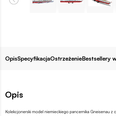
Opis
Specyfikacja
Ostrzeżenie
Bestsellery w
Opis
Kolekcjonerski model niemieckiego pancernika Gneisenau z ok