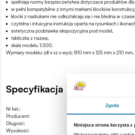
spełniają normy bezpieczeństwa dotyczące produktów dla 
w pełni kompatybilne z innymi markami klocków konstrukcy
klocki z nadrukami nie odkształcają się i nie bledną w cz
czytelna i intuicyjna instrukcja oparta na rysunkach i ikonac
estetyczna podstawka ekspozycyjna pod model,
tabliczka z nazwą,
skala modelu 1:300.
Wymiary modelu: (dł x sz x wys): 810 mm x 125 mm x 210 mm.
Specyfikacja
Zgoda
Nr kat.:
COBI4835U
Producent:
Cobi Factory SA
Długość:
81 cm / 31.9″
Niniejsza strona korzysta z
Wysokość:
23 cm / 9″
Wykorzystujemy pliki cookie 