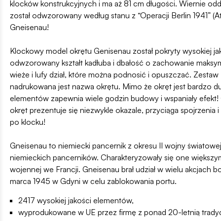
klocków konstrukcyjnych i ma aż 81 cm długości. Wiernie odd
został odwzorowany według stanu z “Operacji Berlin 1941” (Atl
Gneisenau!
Klockowy model okrętu Genisenau został pokryty wysokiej jako
odwzorowany kształt kadłuba i dbałość o zachowanie maksymal
wieże i lufy dział, które można podnosić i opuszczać. Zestaw 
nadrukowana jest nazwa okrętu. Mimo że okręt jest bardzo duży,
elementów zapewnia wiele godzin budowy i wspaniały efekt! Okr
okręt prezentuje się niezwykle okazale, przyciąga spojrzenia i
po klocku!
Gneisenau to niemiecki pancernik z okresu II wojny światowe
niemieckich pancerników. Charakteryzowały się one większy
wojennej we Francji. Gneisenau brał udział w wielu akcjach b
marca 1945 w Gdyni w celu zablokowania portu.
2417 wysokiej jakości elementów,
wyprodukowane w UE przez firmę z ponad 20-letnią tradyc