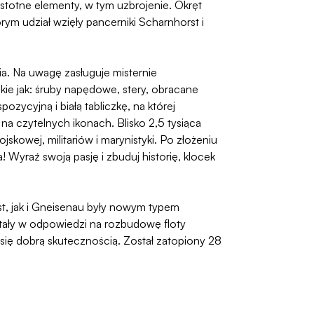
istotne elementy, w tym uzbrojenie. Okręt
órym udział wzięły pancerniki Scharnhorst i
ia. Na uwagę zasługuje misternie
kie jak: śruby napędowe, stery, obracane
ozycyjną i białą tabliczkę, na której
 na czytelnych ikonach. Blisko 2,5 tysiąca
skowej, militariów i marynistyki. Po złożeniu
! Wyraź swoją pasję i zbuduj historię, klocek
st, jak i Gneisenau były nowym typem
tały w odpowiedzi na rozbudowę floty
 się dobrą skutecznością. Został zatopiony 28