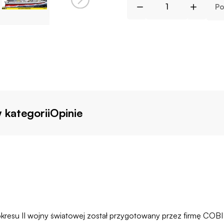
Po
 kategorii
Opinie
resu II wojny światowej został przygotowany przez firmę COBI w 