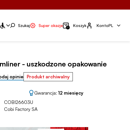
Konto
Szukaj
Super okazje
Koszyk
Konto
PL
0
mliner - uszkodzone opakowanie
odaj opinie
Produkt archiwalny
Gwarancja:
12 miesięcy
COBI26603U
Cobi Factory SA