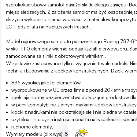
szerokokadłubowy samolot pasażerski dalekiego zasięgu. Boe
miejsc siedzących. Z założenia samolot ma być oszczędniejsz
skrzydła wykonano niemal w całości z materiałów kompozytowy
LOT, gdzie lata na najdłuższych trasach.
Model najnowszego samolotu pasażerskiego Boeing 787-8™ 
w skali 1:110 elementy wiernie oddają kształt pierwowzoru. S
zamocowane są silniki z obrotowymi wirnikami.
W zestawie zastosowano tylko i wyłącznie trwałe nadruki. Nie
techniki i budowania z klocków konstrukcyjnych. Dzięki wi
836 wysokiej jakości elementów,
wyprodukowane w UE przez firmę z ponad 20-letnią tradyc
spełniają normy bezpieczeństwa dotyczące produktów dla 
w pełni kompatybilne z innymi markami klocków konstrukcy
klocki z nadrukami nie odkształcają się i nie bledną w cz
czytelna i intuicyjna instrukcja oparta na rysunkach i ikonac
ruchome elementy,
Wymiary modelu (dł x wys): 51,5 cm (20.3”) x 17,5 cm (6.7”)