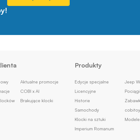
y!
lienta
Produkty
mowy
Aktualne promocje
Edycje specjalne
Jeep Wi
macje
COBI x AI
Licencyjne
Pociągi
klocków
Brakujące klocki
Historie
Zabawki
Samochody
cobito
Klocki na sztuki
Modele 
Imperium Romanum