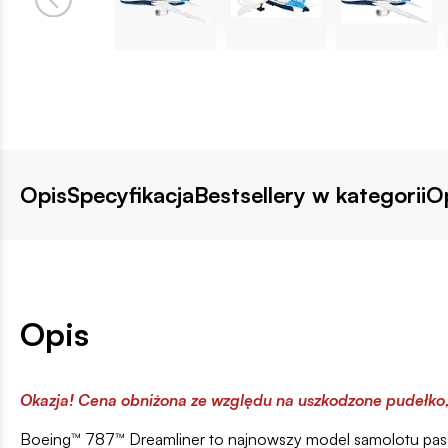
Opis
Specyfikacja
Bestsellery w kategorii
Op
Opis
Okazja! Cena obniżona ze względu na uszkodzone pudełko
Boeing™ 787™ Dreamliner to najnowszy model samolotu pasa