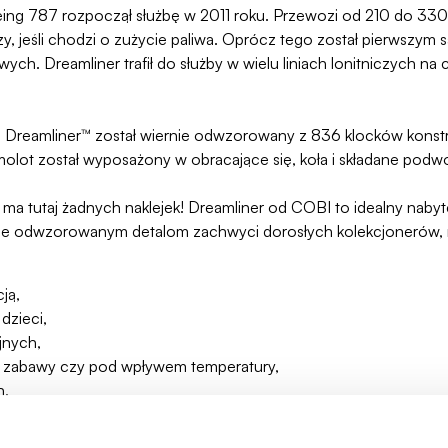
ing 787 rozpoczął służbę w 2011 roku. Przewozi od 210 do 330 
y, jeśli chodzi o zużycie paliwa. Oprócz tego został pierwszym 
ch. Dreamliner trafił do służby w wielu liniach lonitniczych na
Dreamliner™ został wiernie odwzorowany z 836 klocków konstr
amolot został wyposażony w obracające się, koła i składane podw
 ma tutaj żadnych naklejek! Dreamliner od COBI to idealny nabyt
ernie odwzorowanym detalom zachwyci dorosłych kolekcjonerów, 
ją,
dzieci,
jnych,
asie zabawy czy pod wpływem temperatury,
h,