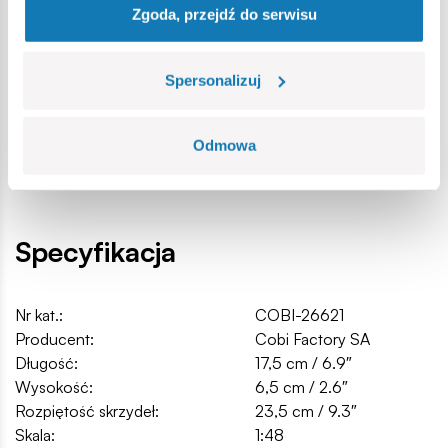
Zgoda, przejdź do serwisu
w pełni kompatybilne z innymi markami klocków
konstrukcyjnych,
klocki z nadrukami nie odkształcają się i nie bledną w
Spersonalizuj
czasie zabawy czy pod wpływem temperatury,
skala modelarska 1:48
Wymiary modelu (dł x szer x wys): 17,5 cm (6.9”) x 23,5 cm
Odmowa
(9.3") x 6,5 cm (2.6")
Specyfikacja
Nr kat.:
COBI-26621
Producent:
Cobi Factory SA
Długość:
17,5 cm / 6.9″
Wysokość:
6,5 cm / 2.6″
Rozpiętość skrzydeł:
23,5 cm / 9.3″
Skala:
1:48