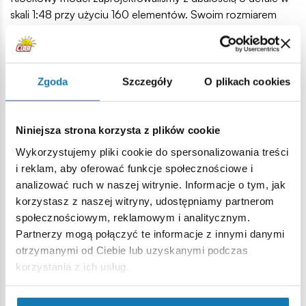
skali 1:48 przy użyciu 160 elementów. Swoim rozmiarem
doskonale pasuje do kolekcji naszych współczesnych
samolotów. Model posiada obracające się koła i ruchome
śmigło. Na klockach znajdują się nadruki. Tutaj nie ma
naklejek! Specjalnie na potrzeby tego zestawu
Zgoda
Szczegóły
O plikach cookies
zaprojektowaliśmy nowy kształt klocka - statecznik
pionowy, aby nasz model możliwie realistycznie naśladował
swój pierwowzór. Budowa zestawu jest prosta i przebiega
Niniejsza strona korzysta z plików cookie
bezproblemowo dzięki papierowej czytelnej instrukcji.
Wykorzystujemy pliki cookie do spersonalizowania treści
Klockowa Cessna 172 Skyhawk to model obowiązkowy dla
i reklam, aby oferować funkcje społecznościowe i
pasjonatów lotnictwa cywilnego. Zabierz swoją pasję do
analizować ruch w naszej witrynie. Informacje o tym, jak
domu i zbuduj to!
korzystasz z naszej witryny, udostępniamy partnerom
społecznościowym, reklamowym i analitycznym.
160 wysokiej jakości elementów
Partnerzy mogą połączyć te informacje z innymi danymi
produkt na oryginalnej licencji CESSNA
otrzymanymi od Ciebie lub uzyskanymi podczas
wyprodukowane w UE przez firmę z ponad 20-letnią
korzystania z ich usług.
tradycją,
spełniają normy bezpieczeństwa dotyczące produktów
dla dzieci,