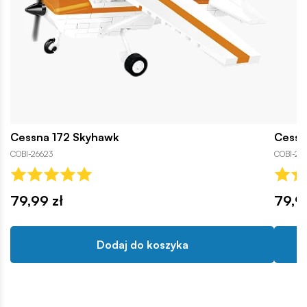
Cessna 172 Skyhawk
Cessn
COBI-26623
COBI-26
79,99 zł
79,9
Dodaj do koszyka