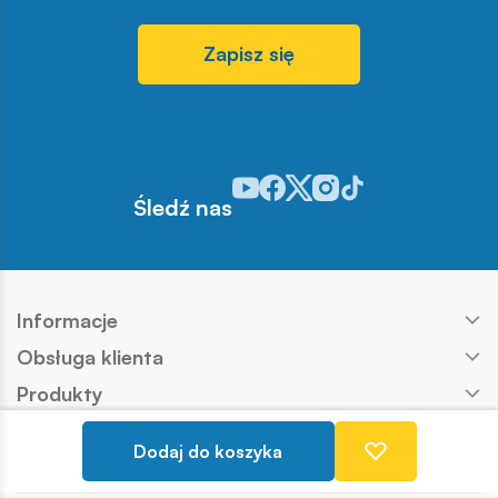
Zapisz się
Odwiedź nasz profil w serwisie You
Odwiedź nasz profil w serwisie 
Odwiedź nasz profil w serwis
Odwiedź nasz profil w se
Odwiedź nasz profil w
Śledź nas
Informacje
Obsługa klienta
Produkty
Kontakt
Dodaj do koszyka
Nasze marki