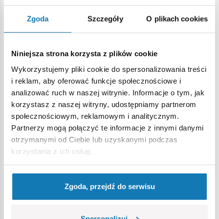
Specyfikacja
Zgoda
Szczegóły
O plikach cookies
Nr kat.:
COBI101986
Producent:
Cobi Factory SA
Niniejsza strona korzysta z plików cookie
Grupa wiekowa:
7+
Lokalizacja produktu:
Wykorzystujemy pliki cookie do spersonalizowania treści
i reklam, aby oferować funkcje społecznościowe i
Strona główna
Klocki na sztuki
Akcesoria ogólne
Chor
analizować ruch w naszej witrynie. Informacje o tym, jak
korzystasz z naszej witryny, udostępniamy partnerom
społecznościowym, reklamowym i analitycznym.
Ostrzeżenie
Partnerzy mogą połączyć te informacje z innymi danymi
otrzymanymi od Ciebie lub uzyskanymi podczas
Nieodpowiednie dla dzieci w wieku poniżej 3 lat. Zawiera
korzystania z ich usług.
małe części, które mogą zostać połknięte lub wchłonięte
(ryzyko zadławienia). Zalecamy zachowanie opakowania w
celach informacyjnych. Zachowuje się prawo do zmiany
Zgoda, przejdź do serwisu
kolorów i szczegółów technicznych.
Spersonalizuj