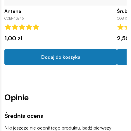
Antena
Śruba
COBI-43246
COBI106
1,00 zł
2,50 
Dodaj do koszyka
Opinie
Średnia ocena
Nikt jeszcze nie ocenił tego produktu, bądź pierwszy