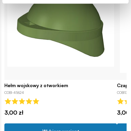
Hełm wojskowy z otworkiem
Czapk
COBI-45624
COBI1329
3,00 zł
3,00 