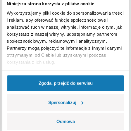
Niniejsza strona korzysta z plików cookie
Ostrzeżenie
Wykorzystujemy pliki cookie do spersonalizowania treści
i reklam, aby oferować funkcje społecznościowe i
analizować ruch w naszej witrynie. Informacje o tym, jak
Nieodpowiednie dla dzieci w wieku poniżej 3 lat. Zawiera
korzystasz z naszej witryny, udostępniamy partnerom
małe części, które mogą zostać połknięte lub wchłonięte
społecznościowym, reklamowym i analitycznym.
(ryzyko zadławienia). Zalecamy zachowanie opakowania w
Partnerzy mogą połączyć te informacje z innymi danymi
celach informacyjnych. Zachowuje się prawo do zmiany
otrzymanymi od Ciebie lub uzyskanymi podczas
kolorów i szczegółów technicznych.
korzystania z ich usług.
Bestsellery w kategorii
Zgoda, przejdź do serwisu
Spersonalizuj
Odmowa