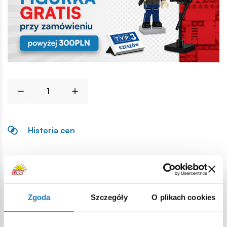
Historia cen
Opis
Lokalizacja produktu:
Zgoda
Szczegóły
O plikach cookies
Strona główna
Klocki na sztuki
Hełmy i nakrycia głowy