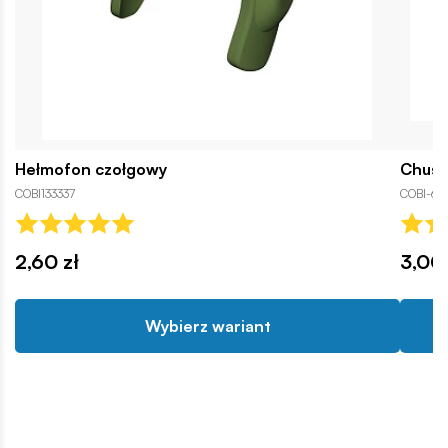
Hełmofon czołgowy
Chust
COBI133337
COBI-67
2,60 zł
3,00 
Wybierz wariant