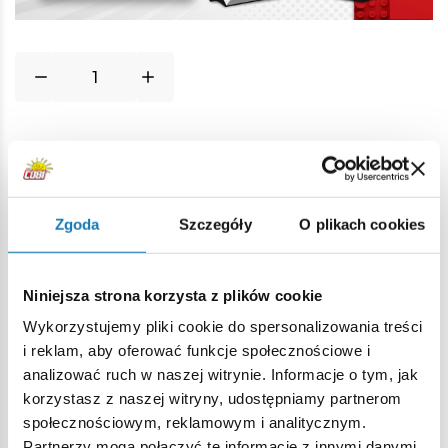
Opis
Zgoda
Szczegóły
O plikach cookies
Lokalizacja produktu:
Niniejsza strona korzysta z plików cookie
Strona główna
Klocki na sztuki
Hełmy i nakrycia głowy
Wykorzystujemy pliki cookie do spersonalizowania treści
i reklam, aby oferować funkcje społecznościowe i
Ostrzeżenie
analizować ruch w naszej witrynie. Informacje o tym, jak
korzystasz z naszej witryny, udostępniamy partnerom
społecznościowym, reklamowym i analitycznym.
Nieodpowiednie dla dzieci w wieku poniżej 3 lat. Zawiera
Partnerzy mogą połączyć te informacje z innymi danymi