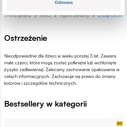
EAN:
5902251020545
Odmowa
Lokalizacja produktu:
Strona główna
WW2
Figurki żołnierzy
D-Day 06.06.1
Ostrzeżenie
Nieodpowiednie dla dzieci w wieku poniżej 3 lat. Zawiera
małe części, które mogą zostać połknięte lub wchłonięte
(ryzyko zadławienia). Zalecamy zachowanie opakowania w
celach informacyjnych. Zachowuje się prawo do zmiany
kolorów i szczegółów technicznych.
Bestsellery w kategorii
BES