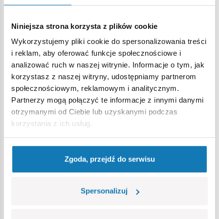
tradycją,
spełniają normy bezpieczeństwa dotyczące produktów
Niniejsza strona korzysta z plików cookie
dla dzieci,
w pełni kompatybilne z innymi markami klocków
Wykorzystujemy pliki cookie do spersonalizowania treści
konstrukcyjnych,
i reklam, aby oferować funkcje społecznościowe i
klocki z nadrukami nie odkształcają się i nie bledną w
analizować ruch w naszej witrynie. Informacje o tym, jak
czasie zabawy czy pod wpływem temperatury,
korzystasz z naszej witryny, udostępniamy partnerom
3 figurki z akcesoriami.
społecznościowym, reklamowym i analitycznym.
Partnerzy mogą połączyć te informacje z innymi danymi
otrzymanymi od Ciebie lub uzyskanymi podczas
korzystania z ich usług.
Specyfikacja
Zgoda, przejdź do serwisu
Nr kat.:
COBI-2054
Producent:
Cobi Factory SA
Ilość klocków:
34
Spersonalizuj
Ilość figurek:
3
Grupa wiekowa:
5+