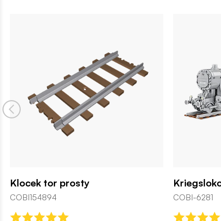
Klocek tor prosty
Kriegslok
COBI154894
COBI-6281