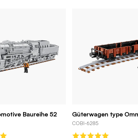
omotive Baureihe 52
Güterwagen type Omm
COBI-6285