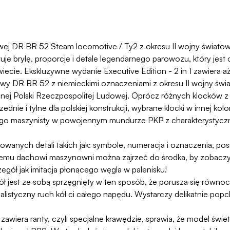
 DR BR 52 Steam locomotive / Ty2 z okresu II wojny światowej
e bryłę, proporcje i detale legendarnego parowozu, który jest c
iecie. Ekskluzywne wydanie Executive Edition - 2 in 1 zawiera
wy DR BR 52 z niemieckimi oznaczeniami z okresu II wojny świa
ej Polski Rzeczpospolitej Ludowej. Oprócz różnych klocków z r
ie i tylne dla polskiej konstrukcji, wybrane klocki w innej kolor
lskiego maszynisty w powojennym mundurze PKP z charakterysty
anych detali takich jak: symbole, numeracja i oznaczenia, pos
emu dachowi maszynowni można zajrzeć do środka, by zobacz
egół jak imitacja płonącego węgla w palenisku!
ł jest ze sobą sprzęgnięty w ten sposób, że porusza się równoc
styczny ruch kół ci całego napędu. Wystarczy delikatnie popc
wiera ranty, czyli specjalne krawędzie, sprawia, że model świet