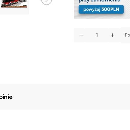
Po
inie