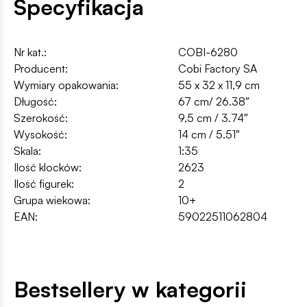
Specyfikacja
Nr kat.:
COBI-6280
Producent:
Cobi Factory SA
Wymiary opakowania:
55 x 32 x 11,9 cm
Długość:
67 cm/ 26.38″
Szerokość:
9,5 cm / 3.74″
Wysokość:
14 cm / 5.51″
Skala:
1:35
Ilość klocków:
2623
Ilość figurek:
2
Grupa wiekowa:
10+
EAN:
59022511062804
Bestsellery w kategorii