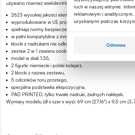
używano również wielokrotnie do ciągnięcia składów osobo
ruch w naszej witrynie. Inf
reklamowym i analitycznym. 
2623 wysokiej jakości elementów
uzyskanymi podczas korzysta
wyprodukowane w UE przez firmę z ponad 20-letnią tradyc
spełniają normy bezpieczeństwa dotyczące produktów dla 
w pełni kompatybilne z innymi markami klocków konstrukcy
klocki z nadrukami nie odkształcają się i nie bledną w cz
Odmowa
zestaw 2 w 1 zawiera osobne oznaczenia niemieckie i pols
model w skali 1:35,
2 figurki: niemiecki i polski kolejarz,
2 klocki z nazwą zestawu,
5 odcinków toru prostego,
specjalna podstawka ekspozycyjna,
PAD PRINTED, tylko trwałe nadruki, żadnych naklejek,
Wymiary modelu (dł x szer x wys): 69 cm (27.16") x 9,5 cm (3.7