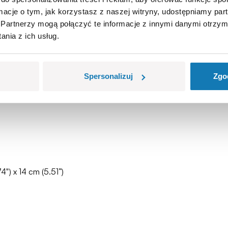
wych.
ormacje o tym, jak korzystasz z naszej witryny, udostępniamy p
Partnerzy mogą połączyć te informacje z innymi danymi otrzym
nia z ich usług.
ją,
dzieci,
jnych,
asie zabawy czy pod wpływem temperatury,
Spersonalizuj
Zgo
kie do wyboru,
4") x 14 cm (5.51”)