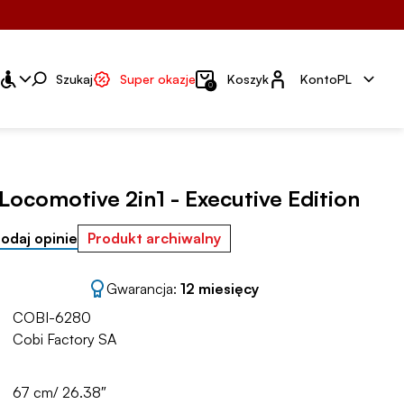
Konto
Szukaj
Super okazje
Koszyk
Konto
PL
0
ocomotive 2in1 - Executive Edition
odaj opinie
Produkt archiwalny
Gwarancja:
12 miesięcy
COBI-6280
Cobi Factory SA
67 cm/ 26.38″