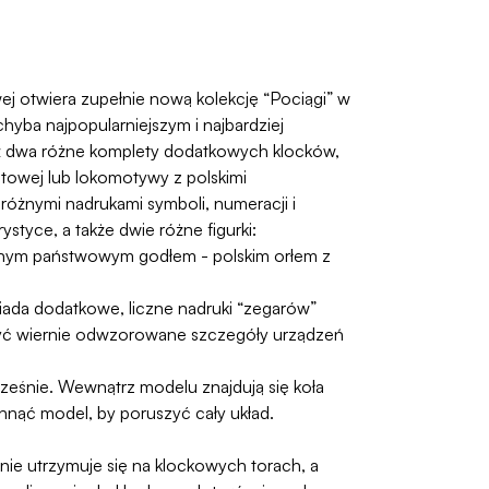
 otwiera zupełnie nową kolekcję “Pociągi” w
hyba najpopularniejszym i najbardziej
 aż dwa różne komplety dodatkowych klocków,
towej lub lokomotywy z polskimi
óżnymi nadrukami symboli, numeracji i
ystyce, a także dwie różne figurki:
cznym państwowym godłem - polskim orłem z
iada dodatkowe, liczne nadruki “zegarów”
yć wiernie odwzorowane szczegóły urządzeń
ześnie. Wewnątrz modelu znajdują się koła
hnąć model, by poruszyć cały układ.
nie utrzymuje się na klockowych torach, a