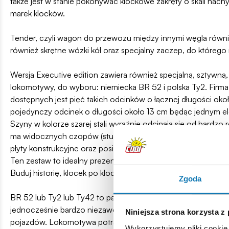
także jest w stanie pokonywać klockowe zakręty o skali nach
marek klocków.
Tender, czyli wagon do przewozu między innymi węgla równi
również skrętne wózki kół oraz specjalny zaczep, do któreg
Wersja Executive edition zawiera również specjalną, sztywną
lokomotywy, do wyboru: niemiecka BR 52 i polska Ty2. Firm
dostępnych jest pięć takich odcinków o łącznej długości o
pojedynczy odcinek o długości około 13 cm będąc jednym e
Szyny w kolorze szarej stali wyraźnie odcinają się od bard
ma widocznych czopów (studów), co poprawia ich realizm, a ka
płyty konstrukcyjne oraz posiadają otwór techniczny, dzięki
Ten zestaw to idealny prezent dla każdego pasjonata historii i
Buduj historię, klocek po klocku!
Zgoda
BR 52 lub Ty2 lub Ty42 to parowóz towarowy konstrukcji niem
jednocześnie bardzo niezawodna lokomotywa parowa. W Polsc
Niniejsza strona korzysta z
pojazdów. Lokomotywa potrafiła uciągnąć składy towarowe o
Wykorzystujemy pliki cookie 