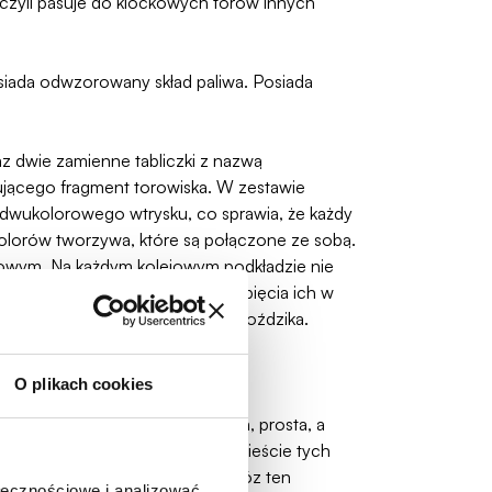
 czyli pasuje do klockowych torów innych
siada odwzorowany skład paliwa. Posiada
az dwie zamienne tabliczki z nazwą
ującego fragment torowiska. W zestawie
 dwukolorowego wtrysku, co sprawia, że każdy
lorów tworzywa, które są połączone ze sobą.
ązowym. Na każdym kolejowym podkładzie nie
ewna. Torowiska mają możliwość wpięcia ich w
jowej np. używając wkrętu lub gwoździka.
O plikach cookies
942–1945. Była to bardzo tania, prosta, a
wowych używano ponad tysiąc dwieście tych
on z prędkością 50 km/h. Parowóz ten
ołecznościowe i analizować