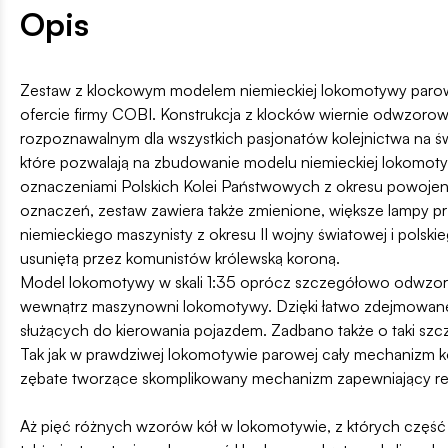
Opis
Zestaw z klockowym modelem niemieckiej lokomotywy parowej
ofercie firmy COBI. Konstrukcja z klocków wiernie odwzorowuj
rozpoznawalnym dla wszystkich pasjonatów kolejnictwa na św
które pozwalają na zbudowanie modelu niemieckiej lokomoty
oznaczeniami Polskich Kolei Państwowych z okresu powojenn
oznaczeń, zestaw zawiera także zmienione, większe lampy przedn
niemieckiego maszynisty z okresu II wojny światowej i po
usuniętą przez komunistów królewską koroną.
Model lokomotywy w skali 1:35 oprócz szczegółowo odwzorow
wewnątrz maszynowni lokomotywy. Dzięki łatwo zdejmowan
służących do kierowania pojazdem. Zadbano także o taki szcz
Tak jak w prawdziwej lokomotywie parowej cały mechanizm kó
zębate tworzące skomplikowany mechanizm zapewniający reali
Aż pięć różnych wzorów kół w lokomotywie, z których część za