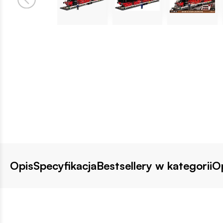
Opis
Specyfikacja
Bestsellery w kategorii
Op