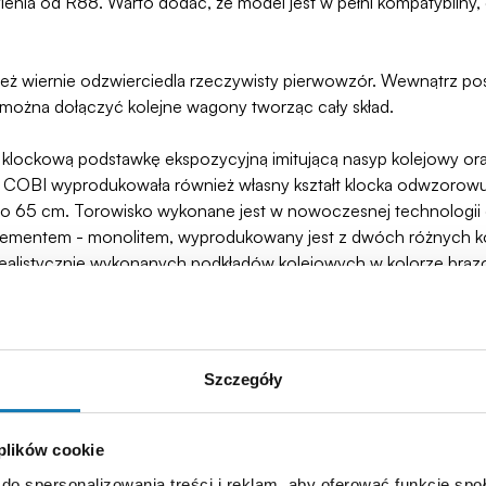
ylenia od R88. Warto dodać, że model jest w pełni kompatybilny,
eż wiernie odzwierciedla rzeczywisty pierwowzór. Wewnątrz po
o można dołączyć kolejne wagony tworząc cały skład.
, klockową podstawkę ekspozycyjną imitującą nasyp kolejowy or
a COBI wyprodukowała również własny kształt klocka odwzorow
koło 65 cm. Torowisko wykonane jest w nowoczesnej technologii
lementem - monolitem, wyprodukowany jest z dwóch różnych ko
zo realistycznie wykonanych podkładów kolejowych w kolorze br
żdy z nich pokryty jest fakturą deski, czyli imitacją słojów dr
 któremu można przytwierdzić torowisko na stałe do dioramy kole
 kolejnictwa.
Szczegóły
ieckiej, produkowany w wielu fabrykach europejskich w latach 1
e po II wojnie światowej w strukturach Polskich Kolei Państ
 plików cookie
 łącznej masie nawet 620 ton z prędkością 80 km/h lub 1700 t
do spersonalizowania treści i reklam, aby oferować funkcje sp