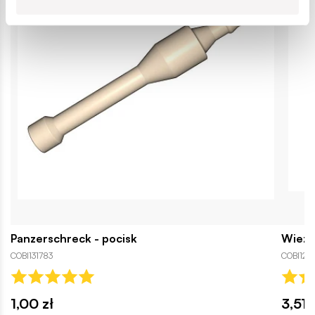
Panzerschreck - pocisk
Wieży
COBI131783
COBI125
1,00 zł
3,51 