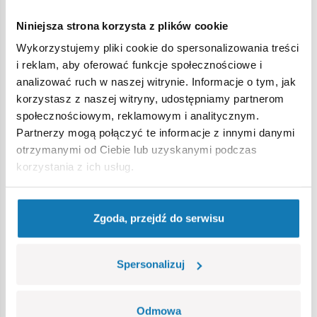
Strona główna
Klocki na sztuki
Broń
Działko pokładow
Niniejsza strona korzysta z plików cookie
Wykorzystujemy pliki cookie do spersonalizowania treści
Ostrzeżenie
i reklam, aby oferować funkcje społecznościowe i
analizować ruch w naszej witrynie. Informacje o tym, jak
korzystasz z naszej witryny, udostępniamy partnerom
Nieodpowiednie dla dzieci w wieku poniżej 3 lat. Zawiera
społecznościowym, reklamowym i analitycznym.
małe części, które mogą zostać połknięte lub wchłonięte
Partnerzy mogą połączyć te informacje z innymi danymi
(ryzyko zadławienia). Zalecamy zachowanie opakowania w
otrzymanymi od Ciebie lub uzyskanymi podczas
celach informacyjnych. Zachowuje się prawo do zmiany
korzystania z ich usług.
kolorów i szczegółów technicznych.
Zgoda, przejdź do serwisu
Bestsellery w kategorii
Spersonalizuj
Odmowa