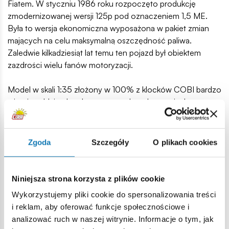
Fiatem. W styczniu 1986 roku rozpoczęto produkcję
zmodernizowanej wersji 125p pod oznaczeniem 1,5 ME.
Była to wersja ekonomiczna wyposażona w pakiet zmian
mających na celu maksymalną oszczędność paliwa.
Zaledwie kilkadziesiąt lat temu ten pojazd był obiektem
zazdrości wielu fanów motoryzacji.
Model w skali 1:35 złożony w 100% z klocków COBI bardzo
wiernie oddaje charakterystyczne kształty oryginalnego
FSO 125p w wersji 1,5 ME. Dzięki 106 elementom możliwe
są drobne modyfikacje i przeróbki pojazdu. W modelu tym
zrezygnowaliśmy z naklejek. Zostały one zastąpione
Zgoda
Szczegóły
O plikach cookies
trwałymi nadrukami, które nie ścierają się nawet w trakcie
intensywnej zabawy. Obracające się koła wyposażone w
opony idealnie nadają się do poruszania modelem w trakcie
Niniejsza strona korzysta z plików cookie
zabawy.
Wykorzystujemy pliki cookie do spersonalizowania treści
Samochód z klocków konstrukcyjnych COBI to nie tylko
i reklam, aby oferować funkcje społecznościowe i
zabawka, ale również historyczny model idealny do
analizować ruch w naszej witrynie. Informacje o tym, jak
kolekcjonowania!