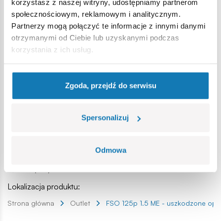
korzystasz z naszej witryny, udostępniamy partnerom
społecznościowym, reklamowym i analitycznym.
106 wysokiej jakości elementów
Partnerzy mogą połączyć te informacje z innymi danymi
wyprodukowane w UE przez firmę z ponad 20-letnią
otrzymanymi od Ciebie lub uzyskanymi podczas
tradycją,
korzystania z ich usług.
spełniają normy bezpieczeństwa dotyczące produktów
dla dzieci,
w pełni kompatybilne z innymi markami klocków
konstrukcyjnych,
Zgoda, przejdź do serwisu
klocki z nadrukami nie odkształcają się i nie bledną w
czasie zabawy czy pod wpływem temperatury,
Spersonalizuj
czytelna i intuicyjna instrukcja oparta na rysunkach i
ikonach,
klocek z nadrukowaną nazwą auta,
Odmowa
Wymiary modelu (dł x sz x wys): 13 cm (5.1”) x 6 cm (2,4”) x
4,5 cm (1.8”)
Lokalizacja produktu:
Strona główna
Outlet
FSO 125p 1.5 ME - uszkodzone op