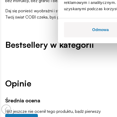
bez instrukcji, bez granic i bez końca.
reklamowym i analitycznym. 
uzyskanymi podczas korzysta
Daj się ponieść wyobraźni i stwórz coś, czego jeszcze nie by
Twój świat COBI czeka, byś go zbudował.
Odmowa
Bestsellery w kategorii
Opinie
Średnia ocena
Nikt jeszcze nie ocenił tego produktu, bądź pierwszy