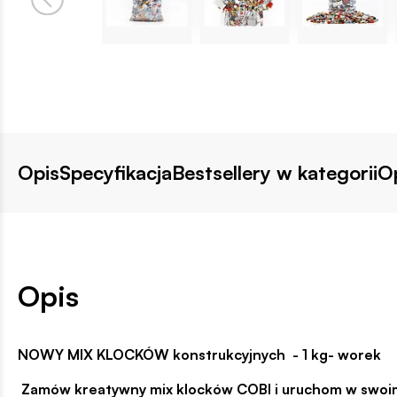
Opis
Specyfikacja
Bestsellery w kategorii
Op
Opis
NOWY MIX KLOCKÓW konstrukcyjnych - 1 kg- worek
Zamów kreatywny mix klocków COBI i uruchom w swoim