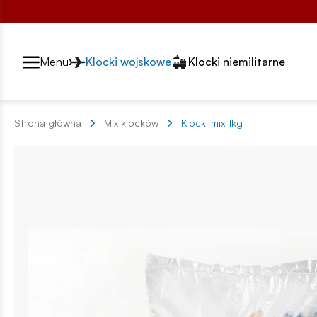
Przełącznik segmentów2
Menu
Klocki wojskowe
Klocki niemilitarne
Strona główna
Mix klocków
Klocki mix 1kg