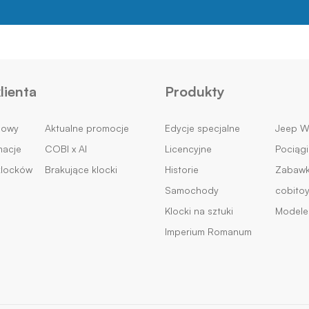
lienta
Produkty
mowy
Aktualne promocje
Edycje specjalne
Jeep Wi
macje
COBI x AI
Licencyjne
Pociągi
klocków
Brakujące klocki
Historie
Zabawki
Samochody
cobito
Klocki na sztuki
Modele 
Imperium Romanum