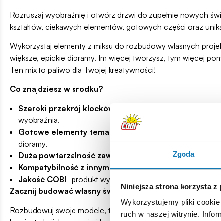
Rozruszaj wyobraźnię i otwórz drzwi do zupełnie nowych św
kształtów, ciekawych elementów, gotowych części oraz unikat
Wykorzystaj elementy z miksu do rozbudowy własnych projektów
większe, epickie dioramy. Im więcej tworzysz, tym więcej pom
Ten mix to paliwo dla Twojej kreatywności!
Co znajdziesz w środku?
Szeroki przekrój klocków
o różnych kształtach, kolorac
wyobraźnia.
Gotowe elementy tematyczne
: beczki, okna, fragment
dioramy.
Zgoda
Duża powtarzalność zawartości
, idealna do rozbudow
Kompatybilność z innymi markami
- buduj bez ogranicze
Jakość COBI
- produkt wyprodukowany w Polsce przez fir
Niniejsza strona korzysta z
Zacznij budować własny świat COBI!
Wykorzystujemy pliki cookie 
Rozbudowuj swoje modele, twórz nowe historie, buduj całe świ
ruch w naszej witrynie. Inf