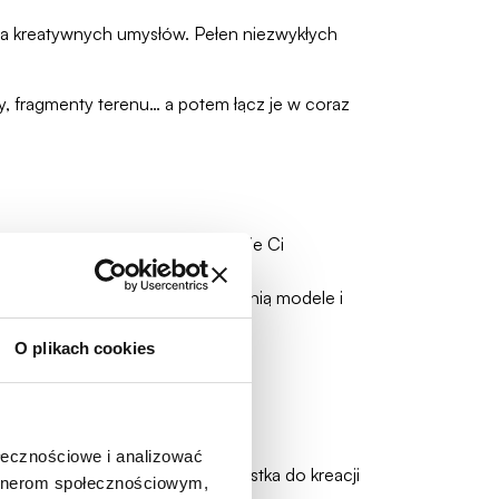
la kreatywnych umysłów. Pełen niezwykłych
zy, fragmenty terenu… a potem łącz je w coraz
razów i wszystkiego, co podpowie Ci
wów COBI, które doskonale uzupełnią modele i
O plikach cookies
rymentowania.
ołecznościowe i analizować
Ten mix klocków to Twoja przepustka do kreacji
artnerom społecznościowym,