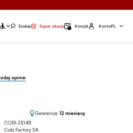
Konto
Szukaj
Super okazje
Koszyk
Konto
PL
0
odaj opinie
Gwarancja:
12 miesięcy
COBI-21048
Cobi Factory SA