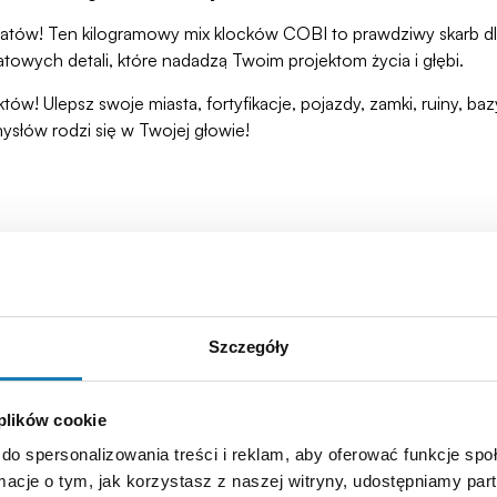
iatów! Ten kilogramowy mix klocków COBI to prawdziwy skarb d
owych detali, które nadadzą Twoim projektom życia i głębi.
! Ulepsz swoje miasta, fortyfikacje, pojazdy, zamki, ruiny, ba
ysłów rodzi się w Twojej głowie!
h i rozmiarach - idealnych do budowy budynków, maszyn, krajob
y podłoża, klocki okrągłe, nietypowe formy oraz detale z zesta
Szczegóły
y budynków, modeli, testowania pomysłów i swobodnego ekspe
ń. To Twój świat klocków i Twoje zasady!
mę z ponad 35-letnią tradycją.
 plików cookie
do spersonalizowania treści i reklam, aby oferować funkcje sp
aty i uzupełniaj dioramy. Baw się konstrukcją jak nigdy dotąd! 
ormacje o tym, jak korzystasz z naszej witryny, udostępniamy p