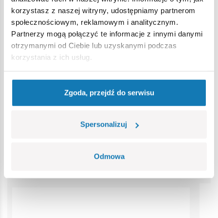
korzystasz z naszej witryny, udostępniamy partnerom
społecznościowym, reklamowym i analitycznym.
Ostrzeżenie
Partnerzy mogą połączyć te informacje z innymi danymi
otrzymanymi od Ciebie lub uzyskanymi podczas
korzystania z ich usług.
Nieodpowiednie dla dzieci w wieku poniżej 3 lat. Zawiera
małe części, które mogą zostać połknięte lub wchłonięte
(ryzyko zadławienia). Zalecamy zachowanie opakowania w
Zgoda, przejdź do serwisu
celach informacyjnych. Zachowuje się prawo do zmiany
kolorów i szczegółów technicznych.
Spersonalizuj
Bestsellery w kategorii
Odmowa