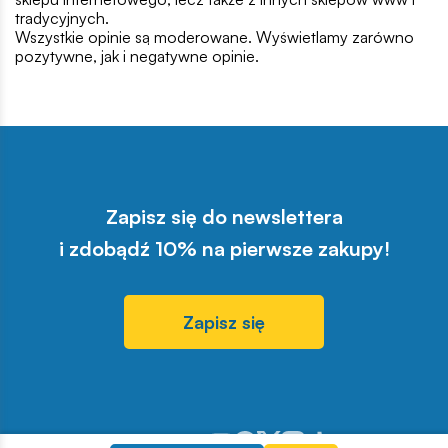
tradycyjnych.
Wszystkie opinie są moderowane. Wyświetlamy zarówno
pozytywne, jak i negatywne opinie.
Zapisz się do newslettera
i zdobądź 10% na pierwsze zakupy!
Zapisz się
Odwiedź nasz profil w serwisie You
Odwiedź nasz profil w serwisie 
Odwiedź nasz profil w serwis
Odwiedź nasz profil w se
Odwiedź nasz profil w