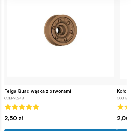
Felga Quad wąska z otworami
Koło c
COBI-95248
COBI129
2,50 zł
2,00 