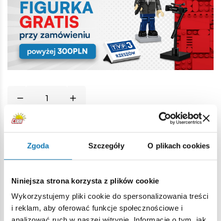
Historia cen
Zgoda
Szczegóły
O plikach cookies
Opis
Niniejsza strona korzysta z plików cookie
Wykorzystujemy pliki cookie do spersonalizowania treści
Lokalizacja produktu:
i reklam, aby oferować funkcje społecznościowe i
Strona główna
Klocki na sztuki
Opony i felgi
Koło nap
analizować ruch w naszej witrynie. Informacje o tym, jak