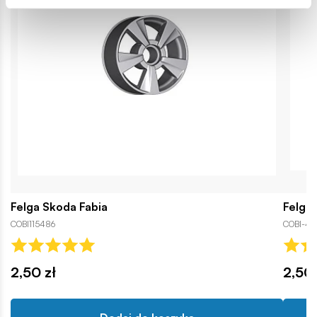
Felga Skoda Fabia
Felga
COBI115486
COBI-43
2,50 zł
2,50 