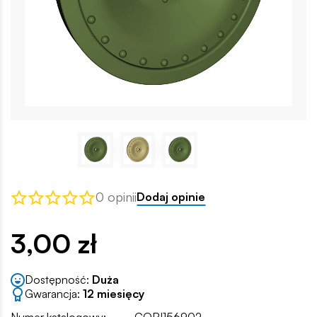
0 opinii
Dodaj opinie
3,00 zł
Dostępność:
Duża
Gwarancja:
12 miesięcy
Numer katalogowy:
COBI156902