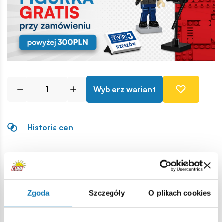
Wybierz wariant
Historia cen
Opis
Lokalizacja produktu:
Zgoda
Szczegóły
O plikach cookies
Strona główna
Klocki na sztuki
Opony i felgi
Koło Pan