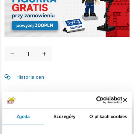
Historia cen
Opis
Lokalizacja produktu:
Zgoda
Szczegóły
O plikach cookies
Strona główna
Klocki na sztuki
Opony i felgi
Koło peł