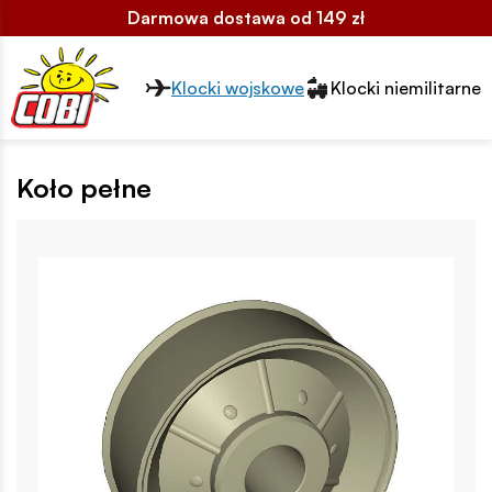
Darmowa dostawa od 149 zł
Przełącznik segmentów2
Klocki wojskowe
Klocki niemilitarne
Koło pełne