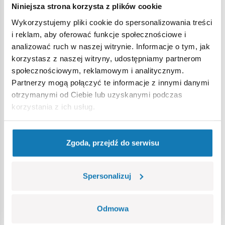
Niniejsza strona korzysta z plików cookie
Ostrzeżenie
Wykorzystujemy pliki cookie do spersonalizowania treści
i reklam, aby oferować funkcje społecznościowe i
analizować ruch w naszej witrynie. Informacje o tym, jak
Nieodpowiednie dla dzieci w wieku poniżej 3 lat. Zawiera
korzystasz z naszej witryny, udostępniamy partnerom
małe części, które mogą zostać połknięte lub wchłonięte
społecznościowym, reklamowym i analitycznym.
(ryzyko zadławienia). Zalecamy zachowanie opakowania w
Partnerzy mogą połączyć te informacje z innymi danymi
celach informacyjnych. Zachowuje się prawo do zmiany
otrzymanymi od Ciebie lub uzyskanymi podczas
kolorów i szczegółów technicznych.
korzystania z ich usług.
Bestsellery w kategorii
Zgoda, przejdź do serwisu
Spersonalizuj
Odmowa