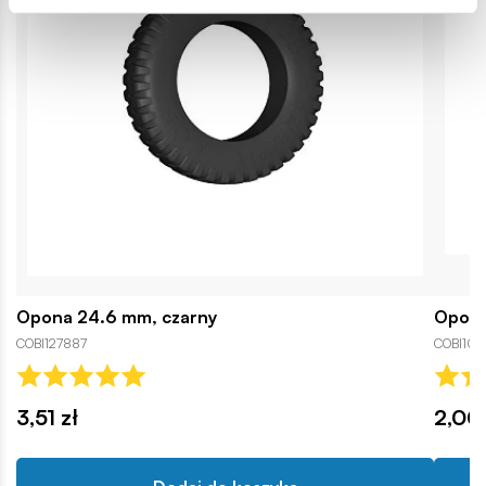
Opona 24.6 mm, czarny
Opona
COBI127887
COBI105
3,51 zł
2,00 