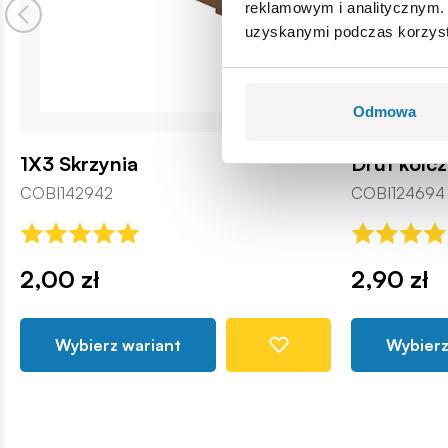
reklamowym i analitycznym. 
uzyskanymi podczas korzysta
Odmowa
1X3 Skrzynia
Drut kolc
COBI142942
COBI124694
2,00 zł
2,90 zł
Wybierz wariant
Wybierz