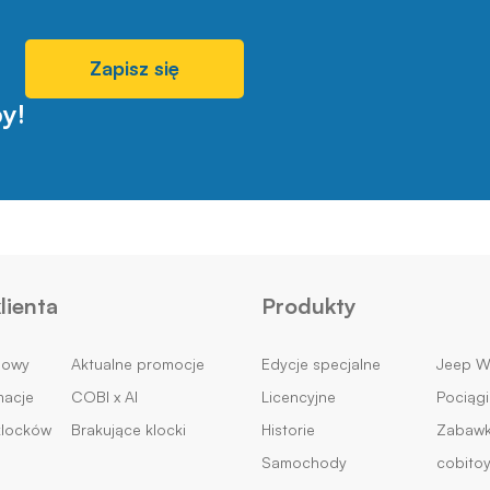
Zapisz się
y!
lienta
Produkty
mowy
Aktualne promocje
Edycje specjalne
Jeep Wi
macje
COBI x AI
Licencyjne
Pociągi
klocków
Brakujące klocki
Historie
Zabawki
Samochody
cobito