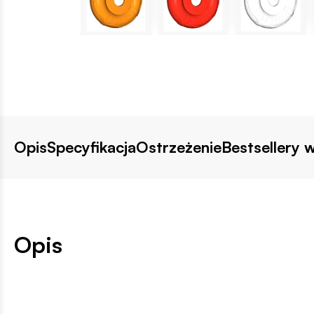
Opis
Specyfikacja
Ostrzeżenie
Bestsellery w
Opis