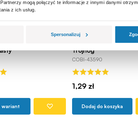
Partnerzy mogą połączyć te informacje z innymi danymi otrzym
nia z ich usług.
Spersonalizuj
Zgo
zasty
Trójnóg
COBI-43590
1,29 zł
 wariant
Dodaj do koszyka