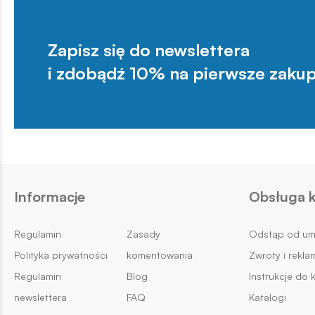
Zapisz się do newslettera
i zdobądź 10% na pierwsze zakup
Informacje
Obsługa k
Regulamin
Zasady
Odstąp od u
Polityka prywatności
komentowania
Zwroty i rekla
Regulamin
Blog
Instrukcje do 
newslettera
FAQ
Katalogi