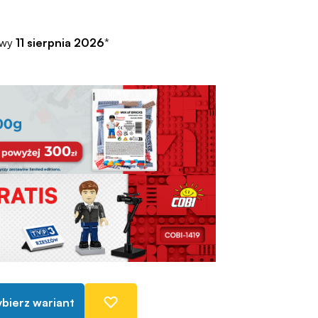
awy
11 sierpnia 2026
*
bierz wariant