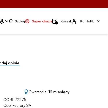
Konto
Szukaj
Super okazje
Koszyk
Konto
PL
0
odaj opinie
Gwarancja:
12 miesięcy
COBI-72275
Cobi Factory SA