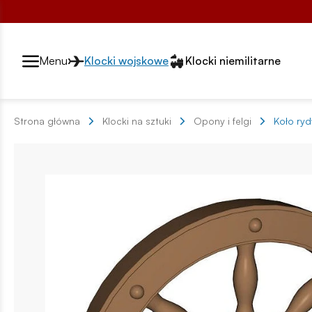
Przełącznik segmentów2
Menu
Klocki wojskowe
Klocki niemilitarne
Strona główna
Klocki na sztuki
Opony i felgi
Koło ry