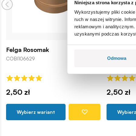
Niniejsza strona korzysta z
Wykorzystujemy pliki cookie 
ruch w naszej witrynie. Inf
reklamowym i analitycznym. 
uzyskanymi podczas korzysta
Felga Rosomak
Felga 1:35
mała
COBI106629
Odmowa
COBI112380
2,50 zł
2,50 zł
Wybierz wariant
Wybierz