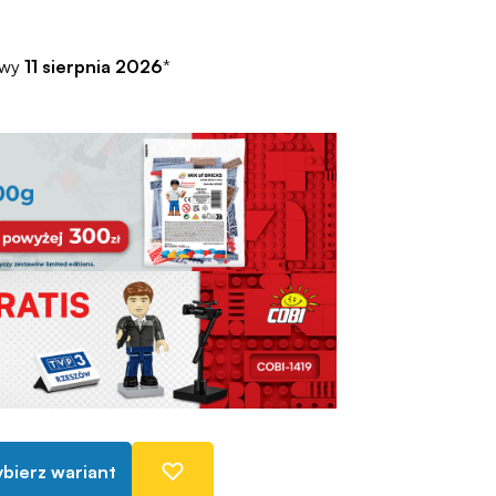
awy
11 sierpnia 2026
*
bierz wariant