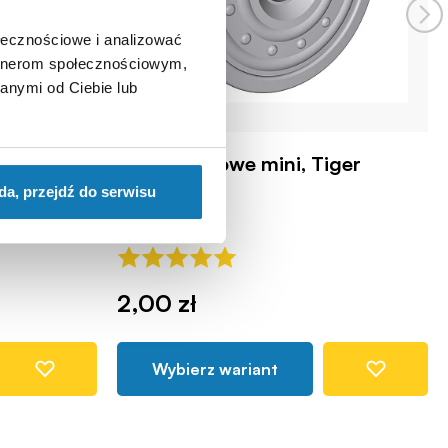
ołecznościowe i analizować
artnerom społecznościowym,
anymi od Ciebie lub
tu
Koło czołgowe mini, Tiger
COBI129674
da, przejdź do serwisu
2,00 zł
Wybierz wariant