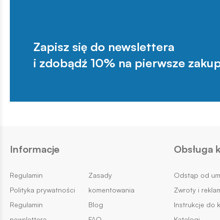
Zapisz się do newslettera
i zdobądź 10% na pierwsze zakup
Informacje
Obsługa k
Regulamin
Zasady
Odstąp od u
Polityka prywatności
komentowania
Zwroty i rekla
Regulamin
Blog
Instrukcje do 
newslettera
FAQ
Katalogi