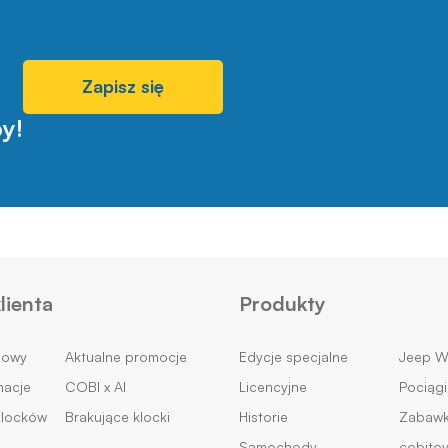
Zapisz się
y!
lienta
Produkty
mowy
Aktualne promocje
Edycje specjalne
Jeep Wi
macje
COBI x AI
Licencyjne
Pociągi
klocków
Brakujące klocki
Historie
Zabawki
Samochody
cobito