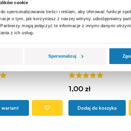
 plików cookie
do spersonalizowania treści i reklam, aby oferować funkcje sp
ormacje o tym, jak korzystasz z naszej witryny, udostępniamy p
Partnerzy mogą połączyć te informacje z innymi danymi otrzym
nia z ich usług.
 Maserati Levante,
Koło ogonowe samolo
COBI140608
Spersonalizuj
Zgo
1,00 zł
 wariant
Dodaj do koszyka