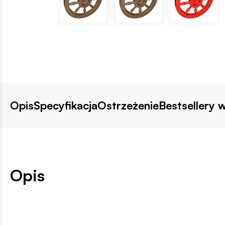
Opis
Specyfikacja
Ostrzeżenie
Bestsellery w
Opis