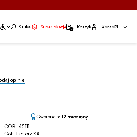
Konto
Szukaj
Super okazje
Koszyk
Konto
PL
0
odaj opinie
Gwarancja:
12 miesięcy
COBI-45111
Cobi Factory SA