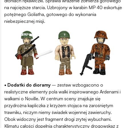
dłoniach rękawiczki. Sprawia wrażenie żołnierza gotowego
na najcięższe starcia. Uzbrojony w karabin MP 40 eskortuje
potężnego Goliatha, gotowego do wykonania
niebezpiecznej misji.
• Dodatki do dioramy
– zestaw wzbogacono o
realistyczne elementy pola walki inspirowanego Ardenami i
walkami o Noville. W centrum sceny znajduje się
przydrożna kapliczka z krzyżem stojąca na zarośniętym
trawniku, niczym niemy świadek wojennej zawieruchy.
Obok widoczny jest fragment drogi zrytej wybuchami.
Klimatu całości dopełnia charakterystyczny drogowskaz z