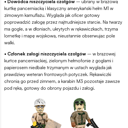
• Dowódca niszczyciela czołgów
– ubrany w brązową
kurtkę pancerniacką i klasyczny amerykański hełm M1 w
zimowym kamuflażu. Wygląda jak oficer gotowy
poprowadzić załogę przez najtrudniejsze starcie. Na twarzy
ma gogle, a w dłoniach, ukrytych w rękawiczkach, trzyma
lornetkę i mapę wojskową, nieustannie obserwując pole
walki.
• Członek załogi niszczyciela czołgów
– w brązowej
kurtce pancerniackiej, zielonym hełmofonie z goglami i
papierosem niedbale trzymanym w ustach wygląda jak
prawdziwy weteran frontowych potyczek. Rękawiczki
chronią go przed zimnem, a karabin M3 pozostaje zawsze
pod ręką, gotowy do obrony pojazdu i załogi.