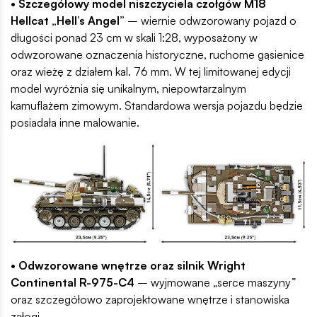
• Szczegółowy model niszczyciela czołgów M18
Hellcat „Hell’s Angel”
– wiernie odwzorowany pojazd o
długości ponad 23 cm w skali 1:28, wyposażony w
odwzorowane oznaczenia historyczne, ruchome gąsienice
oraz wieżę z działem kal. 76 mm. W tej limitowanej edycji
model wyróżnia się unikalnym, niepowtarzalnym
kamuflażem zimowym. Standardowa wersja pojazdu będzie
posiadała inne malowanie.
• Odwzorowane wnętrze oraz silnik Wright
Continental R-975-C4
– wyjmowane „serce maszyny”
oraz szczegółowo zaprojektowane wnętrze i stanowiska
załogi.