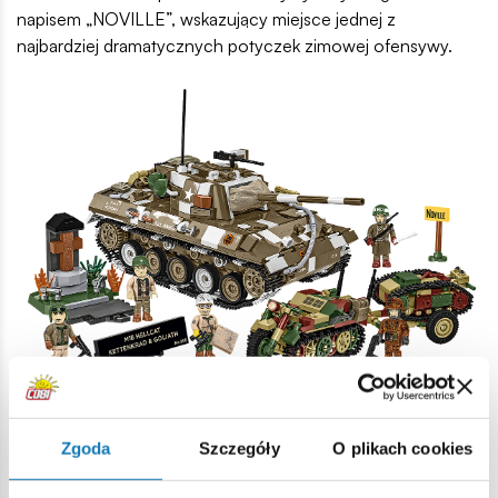
napisem „NOVILLE”, wskazujący miejsce jednej z
najbardziej dramatycznych potyczek zimowej ofensywy.
• Ekskluzywna czarna tabliczka kolekcjonerska
–
Zgoda
Szczegóły
O plikach cookies
laserowo grawerowana, z nazwą modelu, skalą oraz
numerem limitowanej edycji.