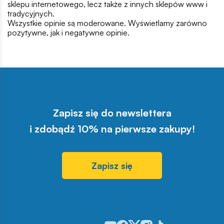
sklepu internetowego, lecz także z innych sklepów www i
tradycyjnych.
Wszystkie opinie są moderowane. Wyświetlamy zarówno
pozytywne, jak i negatywne opinie.
Zapisz się do newslettera
i zdobądź 10% na pierwsze zakupy!
Zapisz się
Odwiedź nasz profil w serwisie You
Odwiedź nasz profil w serwisie 
Odwiedź nasz profil w serwis
Odwiedź nasz profil w se
Odwiedź nasz profil w