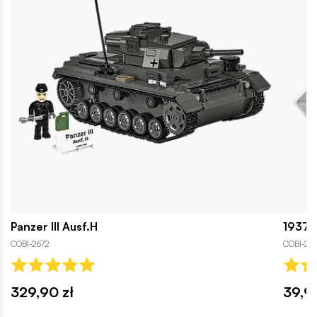
Panzer III Ausf.H
1937 H
COBI-2672
COBI-24
329,90 zł
39,99