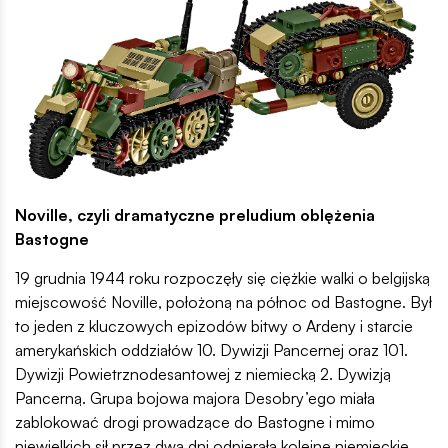
Noville, czyli dramatyczne preludium oblężenia
Bastogne
19 grudnia 1944 roku rozpoczęły się ciężkie walki o belgijską
miejscowość Noville, położoną na północ od Bastogne. Był
to jeden z kluczowych epizodów bitwy o Ardeny i starcie
amerykańskich oddziałów 10. Dywizji Pancernej oraz 101.
Dywizji Powietrznodesantowej z niemiecką 2. Dywizją
Pancerną. Grupa bojowa majora Desobry’ego miała
zablokować drogi prowadzące do Bastogne i mimo
niewielkich sił przez dwa dni odpierała kolejne niemieckie