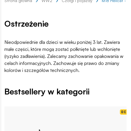
Strona główna
WW2
Czołgi i pojazdy
M18 Hellcat - K
Ostrzeżenie
Nieodpowiednie dla dzieci w wieku poniżej 3 lat. Zawiera
małe części, które mogą zostać połknięte lub wchłonięte
(ryzyko zadławienia). Zalecamy zachowanie opakowania w
celach informacyjnych. Zachowuje się prawo do zmiany
kolorów i szczegółów technicznych.
Bestsellery w kategorii
BES