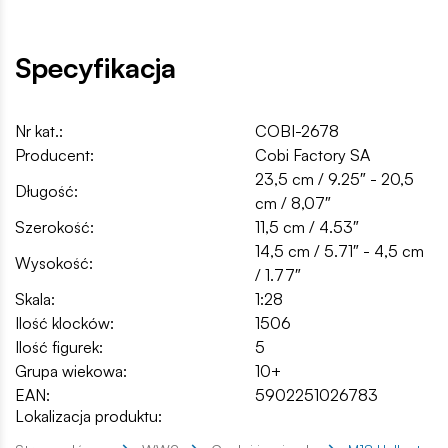
Specyfikacja
Nr kat.:
COBI-2678
Producent:
Cobi Factory SA
23,5 cm / 9.25″ - 20,5
Długość:
cm / 8,07″
Szerokość:
11,5 cm / 4.53″
14,5 cm / 5.71″ - 4,5 cm
Wysokość:
/ 1.77″
Skala:
1:28
Ilość klocków:
1506
Ilość figurek:
5
Grupa wiekowa:
10+
EAN:
5902251026783
Lokalizacja produktu: