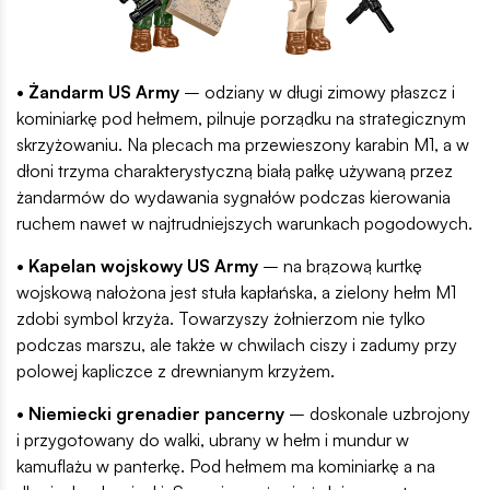
• Żandarm US Army
– odziany w długi zimowy płaszcz i
kominiarkę pod hełmem, pilnuje porządku na strategicznym
skrzyżowaniu. Na plecach ma przewieszony karabin M1, a w
dłoni trzyma charakterystyczną białą pałkę używaną przez
żandarmów do wydawania sygnałów podczas kierowania
ruchem nawet w najtrudniejszych warunkach pogodowych.
• Kapelan wojskowy US Army
– na brązową kurtkę
wojskową nałożona jest stuła kapłańska, a zielony hełm M1
zdobi symbol krzyża. Towarzyszy żołnierzom nie tylko
podczas marszu, ale także w chwilach ciszy i zadumy przy
polowej kapliczce z drewnianym krzyżem.
• Niemiecki grenadier pancerny
– doskonale uzbrojony
i przygotowany do walki, ubrany w hełm i mundur w
kamuflażu w panterkę. Pod hełmem ma kominiarkę a na