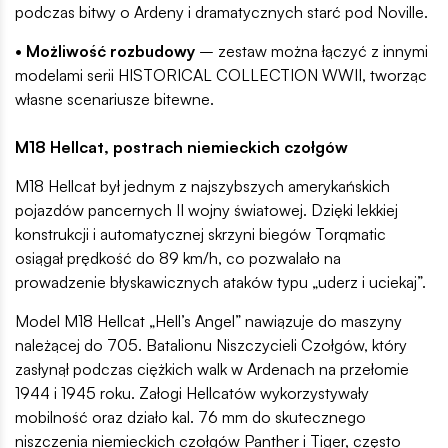
podczas bitwy o Ardeny i dramatycznych starć pod Noville.
• Możliwość rozbudowy
– zestaw można łączyć z innymi
modelami serii HISTORICAL COLLECTION WWII, tworząc
własne scenariusze bitewne.
M18 Hellcat, postrach niemieckich czołgów
M18 Hellcat był jednym z najszybszych amerykańskich
pojazdów pancernych II wojny światowej. Dzięki lekkiej
konstrukcji i automatycznej skrzyni biegów Torqmatic
osiągał prędkość do 89 km/h, co pozwalało na
prowadzenie błyskawicznych ataków typu „uderz i uciekaj”.
Model M18 Hellcat „Hell’s Angel” nawiązuje do maszyny
należącej do 705. Batalionu Niszczycieli Czołgów, który
zasłynął podczas ciężkich walk w Ardenach na przełomie
1944 i 1945 roku. Załogi Hellcatów wykorzystywały
mobilność oraz działo kal. 76 mm do skutecznego
niszczenia niemieckich czołgów Panther i Tiger, często