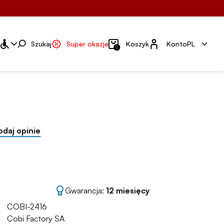
Konto
Szukaj
Super okazje
Koszyk
Konto
PL
0
odaj opinie
Gwarancja:
12 miesięcy
COBI-2416
Cobi Factory SA