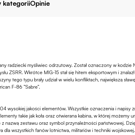
 kategorii
Opinie
ny radziecki myśliwiec odrzutowy. Został oznaczony w kodzie 
łu ZSRR. Wkrótce MIG-15 stał się hitem eksportowym i znalazł
szyny tego typu brały udział w wielu konfliktach, największą sła
ican F-86 ”Sabre”.
z 504 wysokiej jakości elementów. Wszystkie oznaczenia i napisy z
lementy takie jak koła oraz otwierana kabina, w której możemy u
z nazwą zestawu oraz symbol przynależności państwowej. Dzięki i
dla wszystkich fanów lotnictwa, militariów i techniki wojskowe