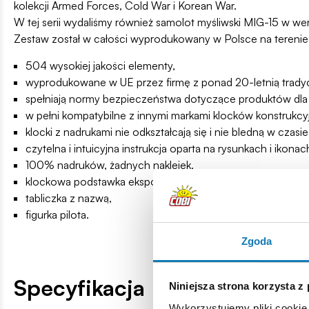
kolekcji Armed Forces, Cold War i Korean War.
W tej serii wydaliśmy również samolot myśliwski MIG-15 w wers
Zestaw został w całości wyprodukowany w Polsce na terenie U
504 wysokiej jakości elementy,
wyprodukowane w UE przez firmę z ponad 20-letnią tradyc
spełniają normy bezpieczeństwa dotyczące produktów dla 
w pełni kompatybilne z innymi markami klocków konstrukcy
klocki z nadrukami nie odkształcają się i nie bledną w cz
czytelna i intuicyjna instrukcja oparta na rysunkach i ikonac
100% nadruków, żadnych naklejek,
klockowa podstawka ekspozycyjna,
tabliczka z nazwą,
figurka pilota.
Zgoda
Specyfikacja
Niniejsza strona korzysta z
Wykorzystujemy pliki cookie 