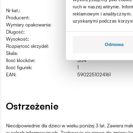
ruch w naszej witrynie. Inf
Nr kat.:
COBI-2416
reklamowym i analitycznym. 
Producent:
Cobi Factory SA
uzyskanymi podczas korzysta
Wymiary opakowania:
40 x 28 x 6 cm
Długość:
32 cm / 12.3″
Wysokość:
11 cm / 4.3”
Odmowa
Rozpiętość skrzydeł:
32 cm / 12.6″
Skala:
1:32
Ilość klocków:
504
Ilość figurek:
1
EAN:
5902251024161
Ostrzeżenie
Nieodpowiednie dla dzieci w wieku poniżej 3 lat. Zawiera ma
w celach informacyjnych. Zachowuje się prawo do zmiany k