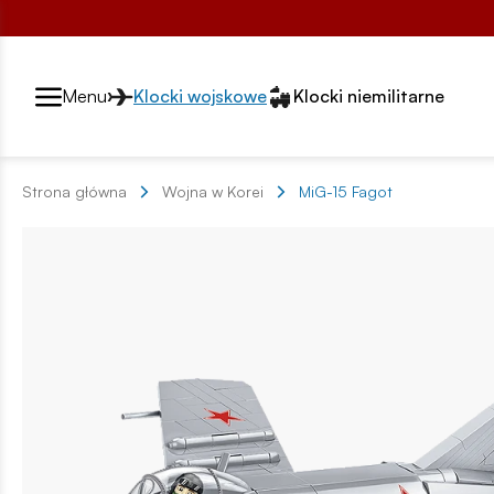
Przełącznik segmentów2
Menu
Klocki wojskowe
Klocki niemilitarne
Strona główna
Wojna w Korei
MiG-15 Fagot