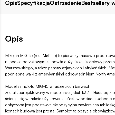
Opis
Specyfikacja
Ostrzeżenie
Bestsellery w
Opis
Mikojan MiG-15 (ros. МиГ-15) to pierwszy masowo produkowa
napędzie odrzutowym stanowiła duży skok jakościowy przemys
Warszawskiego, a także państw azjatyckich i afrykańskich. Ma
podniebne walki z amerykańskimi odpowiednikiem North Amer
Model samolotu MIG-15 w radzieckich barwach
został zaprojektowany w modelarskiej skali 1:32 i składa się 
ścierają się w trakcie użytkowania. Zestaw posiada ruchome e
dołączona jest podstawka ekspozycyjna zawierająca tabliczkę 
ikonach budowa jest prosta. Samolot to pozycja obowiązkowa 