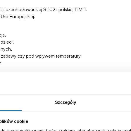
ji czechosłowackiej S-102 i polskiej LIM-1.
nii Europejskiej.
ją,
dzieci,
jnych,
asie zabawy czy pod wpływem temperatury,
h,
Szczegóły
 plików cookie
do spersonalizowania treści i reklam, aby oferować funkcje sp