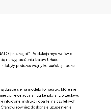
NATO jako„Fagot”. Produkcja myśliwców o
 się na wyposażeniu krajów Układu
wę zdobyły podczas wojny koreańskiej, tocząc
najdujące się na modelu to nadruki, które nie
mieścić rewelacyjną figurkę pilota. Do zestawu
ntuicyjnej instrukcji opartej na czytelnych
j. Stanowi również doskonałe uzupełnienie