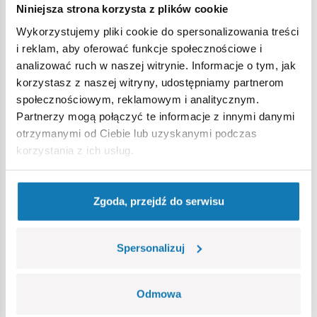
Niniejsza strona korzysta z plików cookie
Ostrzeżenie
Wykorzystujemy pliki cookie do spersonalizowania treści
i reklam, aby oferować funkcje społecznościowe i
analizować ruch w naszej witrynie. Informacje o tym, jak
Nieodpowiednie dla dzieci w wieku poniżej 3 lat. Zawiera
korzystasz z naszej witryny, udostępniamy partnerom
małe części, które mogą zostać połknięte lub wchłonięte
społecznościowym, reklamowym i analitycznym.
(ryzyko zadławienia). Zalecamy zachowanie opakowania w
Partnerzy mogą połączyć te informacje z innymi danymi
celach informacyjnych. Zachowuje się prawo do zmiany
otrzymanymi od Ciebie lub uzyskanymi podczas
kolorów i szczegółów technicznych.
korzystania z ich usług.
Bestsellery w kategorii
Zgoda, przejdź do serwisu
Spersonalizuj
Odmowa