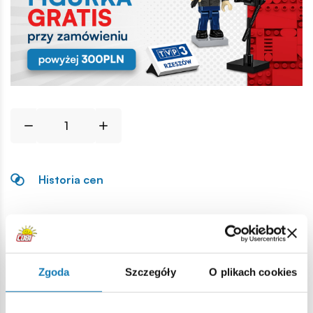
Historia cen
Opis
Lokalizacja produktu:
Zgoda
Szczegóły
O plikach cookies
Strona główna
Klocki na sztuki
Broń
Minigun M134, le