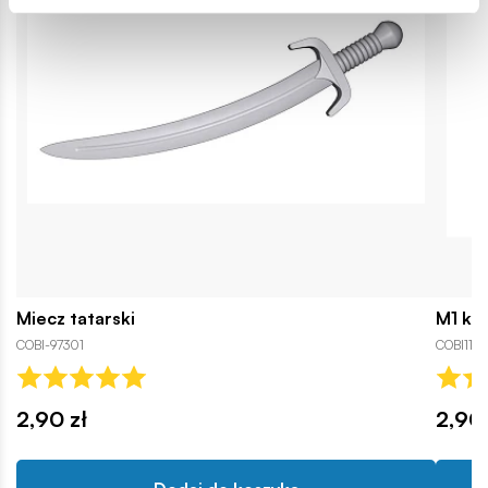
Miecz tatarski
M1 ka
COBI-97301
COBI110
2,90 zł
2,90 