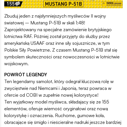
Zbuduj jeden z najsłynniejszych myśliwców II wojny
światowej – Mustang P-51B w skali 1:48!
Zaprojektowany na specjalne zamówienie brytyjskiego
lotnictwa RAF. Później został przyjęty do służby przez
amerykańską USAAF oraz inne siły sojusznicze, w tym
Polskie Siły Powietrzne. Z czasem Mustang P-51B stał się
symbolem skuteczności oraz nowoczesności w lotnictwie
wojskowym.
POWRÓT LEGENDY
Ten legendarny samolot, który odegrał kluczową rolę w
zwycięstwie nad Niemcami i Japonią, teraz powraca w
ofercie od COBI w zupełnie nowej kolorystyce!
Ten wyjątkowy model myśliwca, składający się ze 155
elementów, oferuje wierność oryginałowi oraz nową
kolorystykę i oznaczenia. Ruchome, gumowe koła,
obracające się śmigło i nieścieralne nadruki jeszcze bardziej