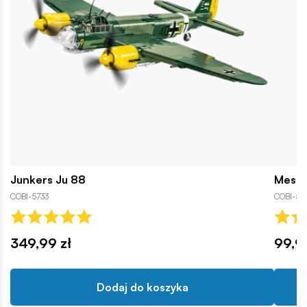
Junkers Ju 88
Messe
COBI-5733
COBI-58
349,99 zł
99,9
Dodaj do koszyka