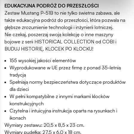
EDUKACYJNA PODRÓŻ DO PRZESZŁOŚCI
Zestaw Mustang P-51B to nie tylko świetna zabawa, ale
także edukacyjna podróż do przeszłości, która pozwala na
głębsze zrozumienie technologii i inżynierii lotniczej.
Nie czekaj, poszerzaj swoją kolekcję o inne maszyny
bojowe z serii HISTORICAL COLLECTION od COBI i
BUDUJ HISTORIĘ, KLOCEK PO KLOCKU!
155 wysokiej jakości elementów
Wyprodukowane w UE przez firmę z ponad 35-letnią
tradycją
Spełniają normy bezpieczeństwa dotyczące produktów
dla dzieci
W pełni kompatybilne z innymi markami klocków
konstrukcyjnych
Czytelna i intuicyjna instrukcja oparta na rysunkach i
ikonach
Wymiary zestawu: 20,5 x 8,5 x 23 cm.
Wymiary pudełka: 27,5 x 6,0 x 18 cm.