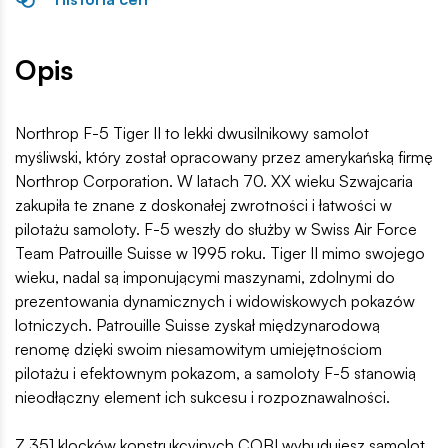
Opis
Northrop F-5 Tiger II to lekki dwusilnikowy samolot
myśliwski, który został opracowany przez amerykańską firmę
Northrop Corporation. W latach 70. XX wieku Szwajcaria
zakupiła te znane z doskonałej zwrotności i łatwości w
pilotażu samoloty. F-5 weszły do służby w Swiss Air Force
Team Patrouille Suisse w 1995 roku. Tiger II mimo swojego
wieku, nadal są imponującymi maszynami, zdolnymi do
prezentowania dynamicznych i widowiskowych pokazów
lotniczych. Patrouille Suisse zyskał międzynarodową
renomę dzięki swoim niesamowitym umiejętnościom
pilotażu i efektownym pokazom, a samoloty F-5 stanowią
nieodłączny element ich sukcesu i rozpoznawalności.
Z 351 klocków konstrukcyjnych COBI wybudujesz samolot