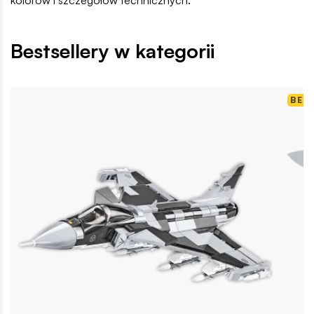
kolorów i szczegółów technicznych.
Bestsellery w kategorii
BES