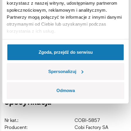
korzystasz z naszej witryny, udostępniamy partnerom
w pełni kompatybilne z innymi markami klocków
społecznościowym, reklamowym i analitycznym.
konstrukcyjnych,
Partnerzy mogą połączyć te informacje z innymi danymi
klocki z nadrukami nie odkształcają się i nie bledną w
otrzymanymi od Ciebie lub uzyskanymi podczas
czasie zabawy czy pod wpływem temperatury,
korzystania z ich usług.
czytelna i intuicyjna instrukcja oparta na rysunkach i
ikonach,
100% nadruków, żadnych naklejek,
Zgoda, przejdź do serwisu
klockowa podstawka pod samolot,
tabliczka z nazwą zestawu,
Wymiary modelu (dł x szer x wys): 290 mm (11.42”) x 170 mm
Spersonalizuj
(6.7") 100 mm (3.9")
Odmowa
Specyfikacja
Nr kat.:
COBI-5857
Producent:
Cobi Factory SA