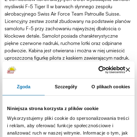
myśliwski F-5 Tiger II w barwach słynnego zespołu
akrobacyjnego Swiss Air Force Team Patrouille Suisse.
Licencyjny zestaw został zbudowany na podstawie planów
samolotu F-5 przy zachowaniu najwyższej dbałością o
klockowe detale. Samolot posiada charakterystyczne
piękne czerwone nadruki, ruchome lotki oraz odpinane
podwozie. Kabina jest otwierana i można w niej umieścić
uproszczoną figurkę pilota z kaskiem zawierającym nadruk.
W komplecie znajduje się klockowa podstawka
ekspozycyjna oraz tabliczka zawierająca nazwę, skalę
samolotu oraz flagę Szwajcarii. Model w skali 1:48 uzupełnia
Zgoda
Szczegóły
O plikach cookies
kolekcję samolotów wydanych w ramach kolekcji Armed
Forces! Zbuduj to!
351 wysokiej jakości elementy,
Niniejsza strona korzysta z plików cookie
wyprodukowane w UE przez firmę z ponad 20-letnią
Wykorzystujemy pliki cookie do spersonalizowania treści
tradycją,
i reklam, aby oferować funkcje społecznościowe i
spełniają normy bezpieczeństwa dotyczące produktów
analizować ruch w naszej witrynie. Informacje o tym, jak
dla dzieci,