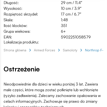
Długość:
29 cm / 11.4″
Wysokość:
10 cm / 3.9″
Rozpiętość skrzydeł:
17 cm / 6.7″
Skala:
1:48
Ilość klocków:
351
Grupa wiekowa:
6+
EAN:
5902251058579
Lokalizacja produktu:
Strona główna
Armed Forces
Samoloty
Northrop F-5E 
Ostrzeżenie
Nieodpowiednie dla dzieci w wieku poniżej 3 lat. Zawiera
małe części, które mogą zostać połknięte lub wchłonięte
(ryzyko zadławienia). Zalecamy zachowanie opakowania w
celach informacyjnych. Zachowuje się prawo do zmiany