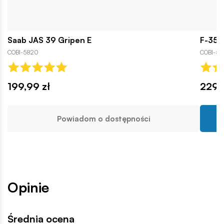
Saab JAS 39 Gripen E
F-35A 
COBI-5820
COBI-59
199,99 zł
229,
Powiadom o dostępności
Opinie
Średnia ocena