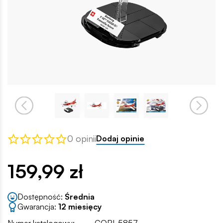
0 opinii
Dodaj opinie
159,99 zł
Dostępność:
Średnia
Gwarancja:
12 miesięcy
Numer katalogowy:
COBI-5857