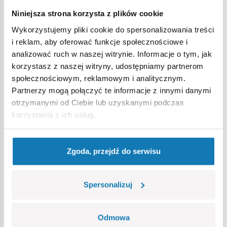
Strona główna
Klocki na sztuki
Części zamienne do samo
Niniejsza strona korzysta z plików cookie
Wykorzystujemy pliki cookie do spersonalizowania treści
Ostrzeżenie
i reklam, aby oferować funkcje społecznościowe i
analizować ruch w naszej witrynie. Informacje o tym, jak
korzystasz z naszej witryny, udostępniamy partnerom
Nieodpowiednie dla dzieci w wieku poniżej 3 lat. Zawiera
społecznościowym, reklamowym i analitycznym.
małe części, które mogą zostać połknięte lub wchłonięte
Partnerzy mogą połączyć te informacje z innymi danymi
(ryzyko zadławienia). Zalecamy zachowanie opakowania w
otrzymanymi od Ciebie lub uzyskanymi podczas
celach informacyjnych. Zachowuje się prawo do zmiany
korzystania z ich usług.
kolorów i szczegółów technicznych.
Zgoda, przejdź do serwisu
Bestsellery w kategorii
Spersonalizuj
Odmowa