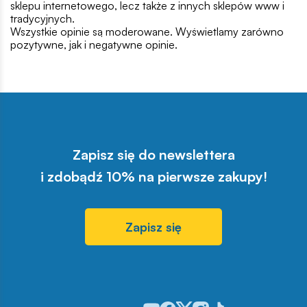
sklepu internetowego, lecz także z innych sklepów www i
tradycyjnych.
Wszystkie opinie są moderowane. Wyświetlamy zarówno
pozytywne, jak i negatywne opinie.
Zapisz się do newslettera
i zdobądź 10% na pierwsze zakupy!
Zapisz się
Odwiedź nasz profil w serwisie You
Odwiedź nasz profil w serwisie 
Odwiedź nasz profil w serwis
Odwiedź nasz profil w se
Odwiedź nasz profil w