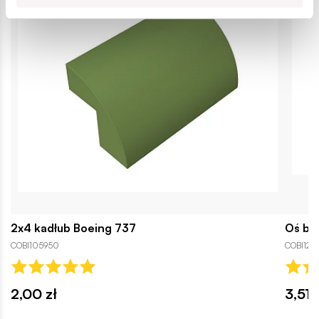
2x4 kadłub Boeing 737
Oś bo
COBI105950
COBI1262
2,00 zł
3,51 