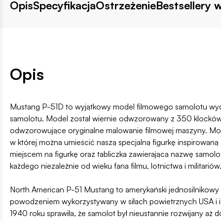
Opis
Specyfikacja
Ostrzeżenie
Bestsellery w
Opis
Mustang P-51D to wyjątkowy model filmowego samolotu wydan
samolotu. Model został wiernie odwzorowany z 350 klocków ko
odwzorowujące oryginalne malowanie filmowej maszyny. Mode
w której można umieścić naszą specjalną figurkę inspirowan
miejscem na figurkę oraz tabliczka zawierająca nazwę samolo
każdego niezależnie od wieku fana filmu, lotnictwa i militarió
North American P-51 Mustang to amerykański jednosilnikowy 
powodzeniem wykorzystywany w siłach powietrznych USA i ich
1940 roku sprawiła, że samolot był nieustannie rozwijany aż