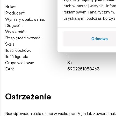
ruch w naszej witrynie. Inf
Nr kat.:
COBI-5846
reklamowym i analitycznym. 
Producent:
Cobi Factory SA
uzyskanymi podczas korzysta
Wymiary opakowania:
34,4 x 24 x 5,5 cm
Długość:
31 cm / 13.8″
Wysokość:
13 cm 5.12″
Rozpiętość skrzydeł:
35 cm / 12.2″
Odmowa
Skala:
1:32
Ilość klocków:
350
Ilość figurek:
1
Grupa wiekowa:
8+
EAN:
5902251058463
Ostrzeżenie
Nieodpowiednie dla dzieci w wieku poniżej 3 lat. Zawiera ma