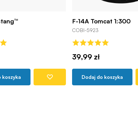
stang™
F-14A Tomcat 1:300
COBI-5923
39,99 zł
o koszyka
Dodaj do koszyka