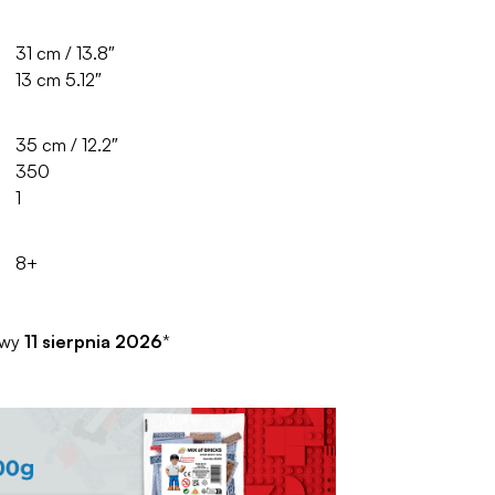
31 cm / 13.8″
13 cm 5.12″
35 cm / 12.2″
350
1
8+
awy
11 sierpnia 2026
*