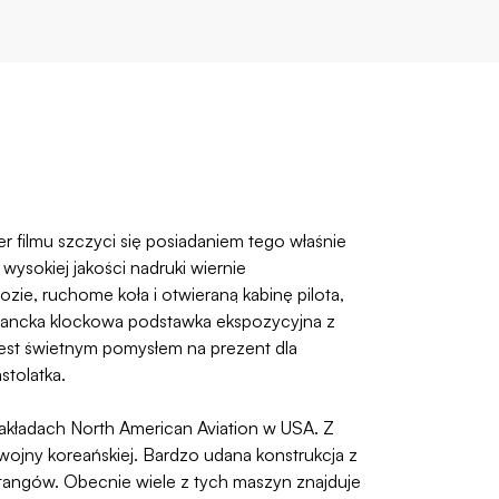
filmu szczyci się posiadaniem tego właśnie
ysokiej jakości nadruki wiernie
e, ruchome koła i otwieraną kabinę pilota,
egancka klockowa podstawka ekspozycyjna z
 jest świetnym pomysłem na prezent dla
stolatka.
akładach North American Aviation w USA. Z
ojny koreańskiej. Bardzo udana konstrukcja z
stangów. Obecnie wiele z tych maszyn znajduje