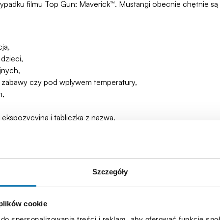
przypadku filmu Top Gun: Maverick™. Mustangi obecnie chętnie 
ją,
dzieci,
jnych,
asie zabawy czy pod wpływem temperatury,
h,
ekspozycyjna i tabliczka z nazwą,
 13 cm (5.12")
Szczegóły
 plików cookie
do spersonalizowania treści i reklam, aby oferować funkcje sp