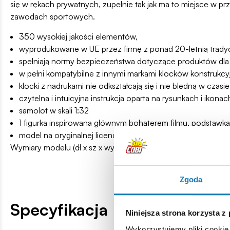
się w rękach prywatnych, zupełnie tak jak ma to miejsce w 
zawodach sportowych.
350 wysokiej jakości elementów,
wyprodukowane w UE przez firmę z ponad 20-letnią tradyc
spełniają normy bezpieczeństwa dotyczące produktów dla 
w pełni kompatybilne z innymi markami klocków konstrukcy
klocki z nadrukami nie odkształcają się i nie bledną w cz
czytelna i intuicyjna instrukcja oparta na rysunkach i ikonac
samolot w skali 1:32
1 figurka inspirowana głównym bohaterem filmu, podstawka 
model na oryginalnej licencji TOP GUN: Maverick™,
Wymiary modelu (dł x sz x wys): 31 cm (12.2”) x 35 cm (13.8”) x
Zgoda
Specyfikacja
Niniejsza strona korzysta z
Wykorzystujemy pliki cookie 