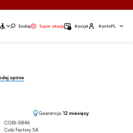
Konto
Szukaj
Super okazje
Koszyk
Konto
PL
0
odaj opinie
Gwarancja:
12 miesięcy
COBI-5846
Cobi Factory SA