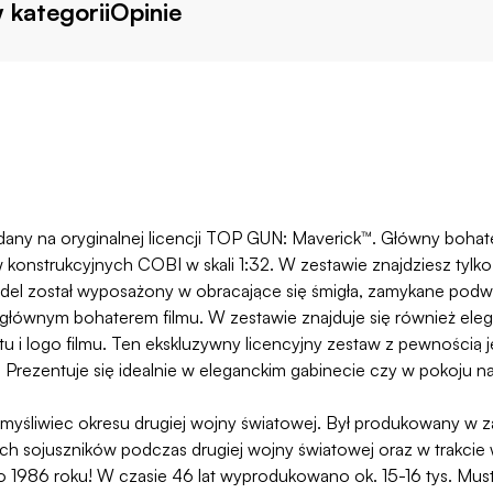
 kategorii
Opinie
y na oryginalnej licencji TOP GUN: Maverick™. Główny bohater 
nstrukcyjnych COBI w skali 1:32. W zestawie znajdziesz tylko w
l został wyposażony w obracające się śmigła, zamykane podwozi
ą głównym bohaterem filmu. W zestawie znajduje się również el
tu i logo filmu. Ten ekskluzywny licencyjny zestaw z pewnością
w. Prezentuje się idealnie w eleganckim gabinecie czy w pokoju na
myśliwiec okresu drugiej wojny światowej. Był produkowany w z
 sojuszników podczas drugiej wojny światowej oraz w trakcie w
 do 1986 roku! W czasie 46 lat wyprodukowano ok. 15-16 tys. Mu