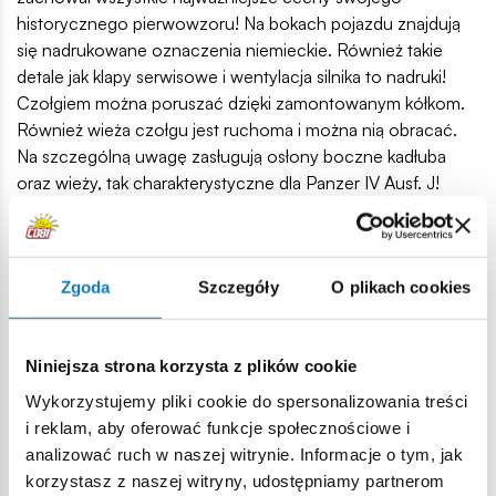
historycznego pierwowzoru! Na bokach pojazdu znajdują
się nadrukowane oznaczenia niemieckie. Również takie
detale jak klapy serwisowe i wentylacja silnika to nadruki!
Czołgiem można poruszać dzięki zamontowanym kółkom.
Również wieża czołgu jest ruchoma i można nią obracać.
Na szczególną uwagę zasługują osłony boczne kadłuba
oraz wieży, tak charakterystyczne dla Panzer IV Ausf. J!
Model nadaje się w sam raz na dobry początek przygody z
klockami konstrukcyjnymi COBI. Czołg Panzer IV to
również ciekawy model i gadżet dla kolekcjonerów. Zajmuje
Zgoda
Szczegóły
O plikach cookies
niewiele miejsca i z łatwością znajdzie swoje miejsce na
biurku w domu, w pracy czy też na regale z książkami.
Jeżeli jesteś zaawansowanym klockowym konstruktorem, to
Niniejsza strona korzysta z plików cookie
model dostarczy Ci bardzo ciekawych elementów. Wyraź
swoją pasję poprzez klocki i buduj historię klocek po klocku!
Wykorzystujemy pliki cookie do spersonalizowania treści
i reklam, aby oferować funkcje społecznościowe i
128 wysokiej jakości elementów,
analizować ruch w naszej witrynie. Informacje o tym, jak
wyprodukowane w UE przez firmę z ponad 20-letnią
korzystasz z naszej witryny, udostępniamy partnerom
tradycją,