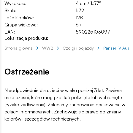
Wysokość:
4 cm / 1.57″
Skala:
1:72
Ilość klocków:
128
Grupa wiekowa:
6+
EAN:
5902251030971
Lokalizacja produktu:
Strona główna
WW2
Czołgi i pojazdy
Panzer IV Ausf. 
Ostrzeżenie
Nieodpowiednie dla dzieci w wieku poniżej 3 lat. Zawiera
małe części, które mogą zostać połknięte lub wchłonięte
(ryzyko zadławienia). Zalecamy zachowanie opakowania w
celach informacyjnych. Zachowuje się prawo do zmiany
kolorów i szczegółów technicznych.