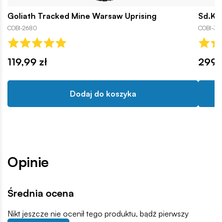
Goliath Tracked Mine Warsaw Uprising
Sd.Kf
COBI-2680
COBI-31
119,99 zł
299,
Dodaj do koszyka
Opinie
Średnia ocena
Nikt jeszcze nie ocenił tego produktu, bądź pierwszy