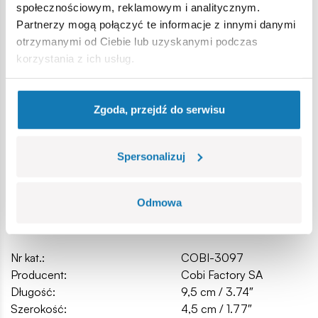
społecznościowym, reklamowym i analitycznym.
spełniają normy bezpieczeństwa dotyczące produktów
Partnerzy mogą połączyć te informacje z innymi danymi
dla dzieci,
otrzymanymi od Ciebie lub uzyskanymi podczas
w pełni kompatybilne z innymi markami klocków
korzystania z ich usług.
konstrukcyjnych,
klocki z nadrukami nie odkształcają się i nie bledną w
czasie zabawy czy pod wpływem temperatury,
Zgoda, przejdź do serwisu
czytelna i intuicyjna instrukcja oparta na rysunkach i
ikonach,
Wymiary modelu (dł x wys): 9,5 cm (3.74”) x 4 cm (1.57”)
Spersonalizuj
Odmowa
Specyfikacja
Nr kat.:
COBI-3097
Producent:
Cobi Factory SA
Długość:
9,5 cm / 3.74″
Szerokość:
4,5 cm / 1.77″